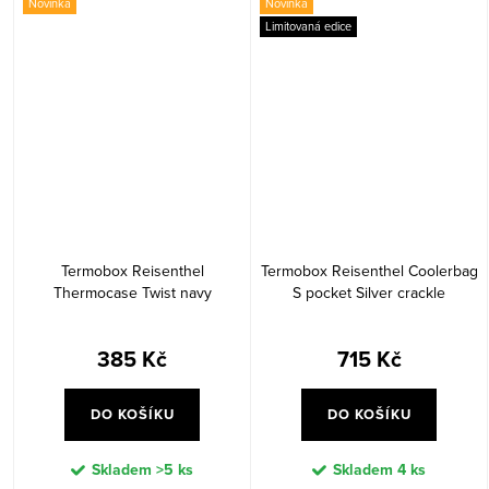
Novinka
Novinka
Limitovaná edice
Termobox Reisenthel
Termobox Reisenthel Coolerbag
Thermocase Twist navy
S pocket Silver crackle
385 Kč
715 Kč
DO KOŠÍKU
DO KOŠÍKU
Skladem
>5 ks
Skladem
4 ks