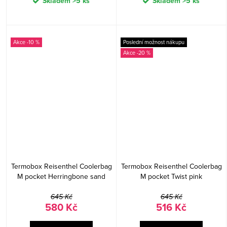
Skladem
>5 ks
Skladem
>5 ks
-10 %
Poslední možnost nákupu
-20 %
Termobox Reisenthel Coolerbag
Termobox Reisenthel Coolerbag
M pocket Herringbone sand
M pocket Twist pink
645 Kč
645 Kč
580 Kč
516 Kč