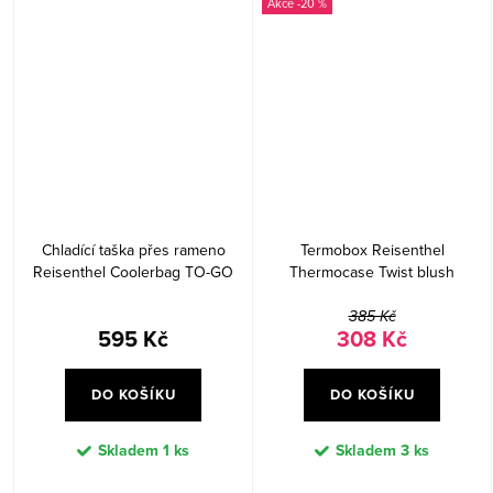
-20 %
Chladící taška přes rameno
Termobox Reisenthel
Reisenthel Coolerbag TO-GO
Thermocase Twist blush
Twist blush
385 Kč
595 Kč
308 Kč
DO KOŠÍKU
DO KOŠÍKU
Skladem
1 ks
Skladem
3 ks