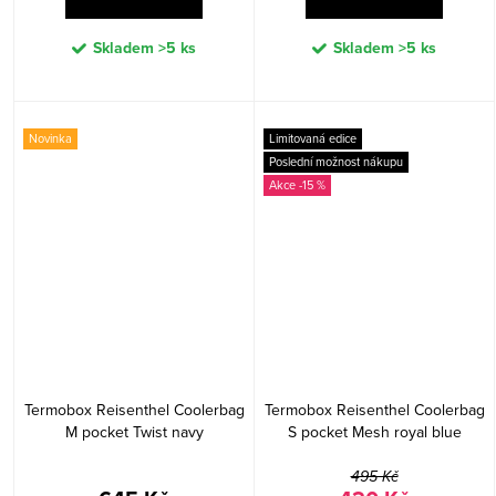
Skladem
>5 ks
Skladem
>5 ks
Novinka
Limitovaná edice
Poslední možnost nákupu
-15 %
Termobox Reisenthel Coolerbag
Termobox Reisenthel Coolerbag
M pocket Twist navy
S pocket Mesh royal blue
495 Kč