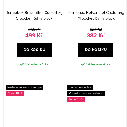
Termobox Reisenthel Coolerbag
Termobox Reisenthel Coolerbag
S pocket Raffia black
M pocket Raffia black
555 Kč
695 Kč
499 Kč
382 Kč
DO KOŠÍKU
DO KOŠÍKU
Skladem
1 ks
Skladem
4 ks
Poslední možnost nákupu
Limitovaná edice
-10 %
Poslední možnost nákupu
-10 %