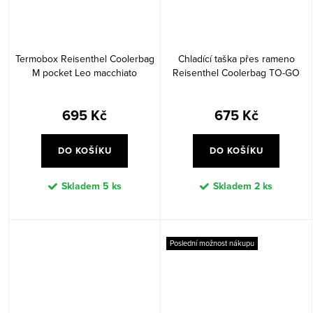
Termobox Reisenthel Coolerbag
Chladící taška přes rameno
M pocket Leo macchiato
Reisenthel Coolerbag TO-GO
Leo macchiato
695 Kč
675 Kč
DO KOŠÍKU
DO KOŠÍKU
Skladem
5 ks
Skladem
2 ks
Poslední možnost nákupu