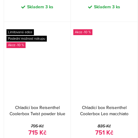
Skladem
3 ks
Skladem
3 ks
Limitovaná edice
-10 %
Poslední možnost nákupu
-10 %
Chladící box Reisenthel
Chladící box Reisenthel
Coolerbox Twist powder blue
Coolerbox Leo macchiato
795 Kč
835 Kč
715 Kč
751 Kč