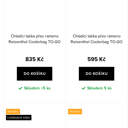
Chladící taška přes rameno
Chladící taška přes rameno
Reisenthel Coolerbag TO-GO
Reisenthel Coolerbag TO-GO
Silver crackle
Twist navy
835 Kč
595 Kč
DO KOŠÍKU
DO KOŠÍKU
Skladem
>5 ks
Skladem
5 ks
Novinka
Novinka
Limitovaná edice