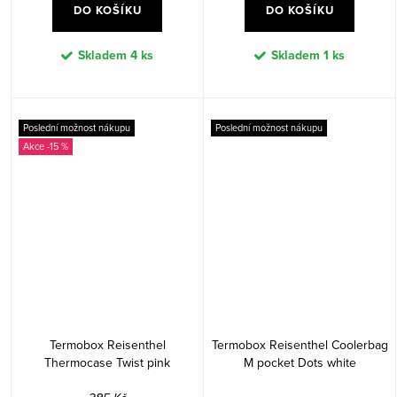
DO KOŠÍKU
DO KOŠÍKU
Skladem
4 ks
Skladem
1 ks
Poslední možnost nákupu
Poslední možnost nákupu
-15 %
Termobox Reisenthel
Termobox Reisenthel Coolerbag
Thermocase Twist pink
M pocket Dots white