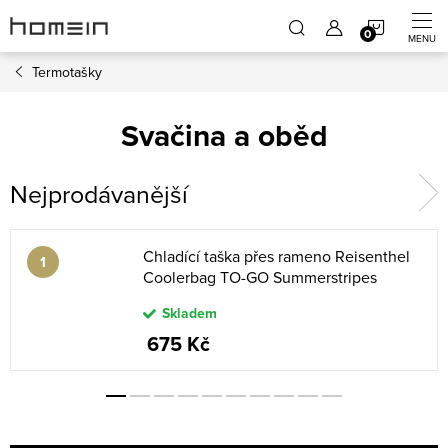
Přejít
NÁKUP
na
obsah
Termotašky
KOŠÍK
Svačina a oběd
Nejprodávanější
Chladící taška přes rameno Reisenthel
Coolerbag TO-GO Summerstripes
coffee
Skladem
675 Kč