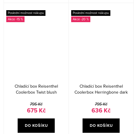
Poslední možnost nákupu
Poslední možnost nákupu
-15 %
-20 %
Chladící box Reisenthel
Chladící box Reisenthel
Coolerbox Twist blush
Coolerbox Herringbone dark
blue
795 Kč
795 Kč
675 Kč
636 Kč
DO KOŠÍKU
DO KOŠÍKU