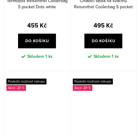
Termobox Reisenthel Coolerbag
Chladící taška na svačinu
S pocket Dots white
Reisenthel Coolerbag S pocket
Herringbone dark blue
455 Kč
495 Kč
DO KOŠÍKU
DO KOŠÍKU
Skladem
1 ks
Skladem
1 ks
Poslední možnost nákupu
Poslední možnost nákupu
-20 %
-20 %