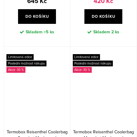
645 Kč
420 Kč
DO KOŠÍKU
DO KOŠÍKU
Skladem
>5 ks
Skladem
2 ks
Limitovaná edice
Limitovaná edice
Poslední možnost nákupu
Poslední možnost nákupu
-10 %
-10 %
Termobox Reisenthel Coolerbag
Termobox Reisenthel Coolerbag