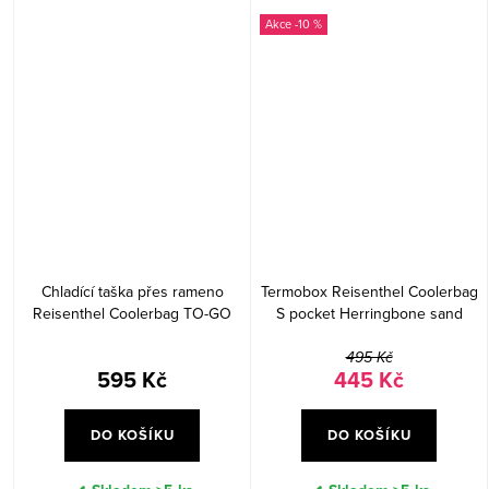
-10 %
Chladící taška přes rameno
Termobox Reisenthel Coolerbag
Reisenthel Coolerbag TO-GO
S pocket Herringbone sand
Black
495 Kč
595 Kč
445 Kč
DO KOŠÍKU
DO KOŠÍKU