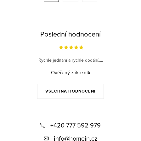
a
r
c
á
í
n
p
k
Poslední hodnocení
r
o
v
v
k
á
Rychlé jednaní a rychlé dodání.....
y
n
v
Ověřený zákazník
í
ý
p
VŠECHNA HODNOCENÍ
i
s
u
Z
á
+420 777 592 979
p
info
@
homein.cz