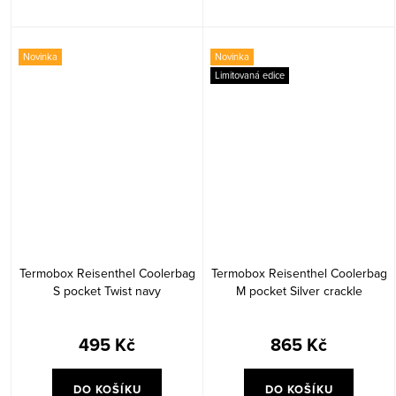
Novinka
Novinka
Limitovaná edice
Termobox Reisenthel Coolerbag
Termobox Reisenthel Coolerbag
S pocket Twist navy
M pocket Silver crackle
495 Kč
865 Kč
DO KOŠÍKU
DO KOŠÍKU