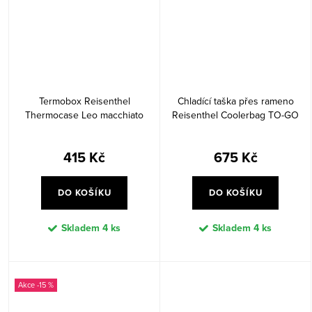
Termobox Reisenthel
Chladící taška přes rameno
Thermocase Leo macchiato
Reisenthel Coolerbag TO-GO
Twist sky rose
415 Kč
675 Kč
DO KOŠÍKU
DO KOŠÍKU
Skladem
4 ks
Skladem
4 ks
-15 %