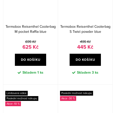
Termobox Reisenthel Coolerbag
Termobox Reisenthel Coolerbag
M pocket Raffia blue
S Twist powder blue
695 Kč
495 Kč
625 Kč
445 Kč
DO KOŠÍKU
DO KOŠÍKU
Skladem
1 ks
Skladem
3 ks
Limitovaná edice
Poslední možnost nákupu
Poslední možnost nákupu
-30 %
-10 %