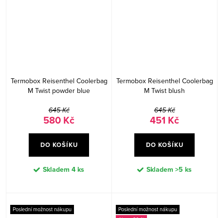
Termobox Reisenthel Coolerbag
Termobox Reisenthel Coolerbag
M Twist powder blue
M Twist blush
645 Kč
645 Kč
580 Kč
451 Kč
DO KOŠÍKU
DO KOŠÍKU
Skladem
4 ks
Skladem
>5 ks
Poslední možnost nákupu
Poslední možnost nákupu