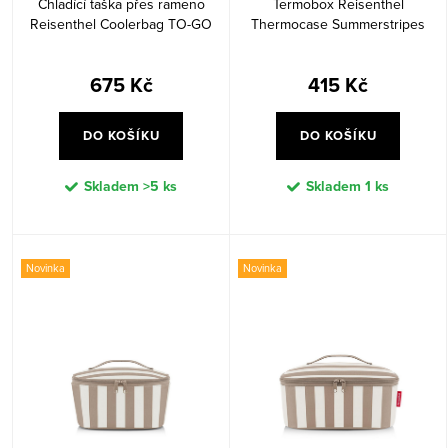
Chladící taška přes rameno
Termobox Reisenthel
ů
t
Reisenthel Coolerbag TO-GO
Thermocase Summerstripes
ů
Summerstripes coffee
coffee
675 Kč
415 Kč
DO KOŠÍKU
DO KOŠÍKU
Skladem
>5 ks
Skladem
1 ks
Novinka
Novinka