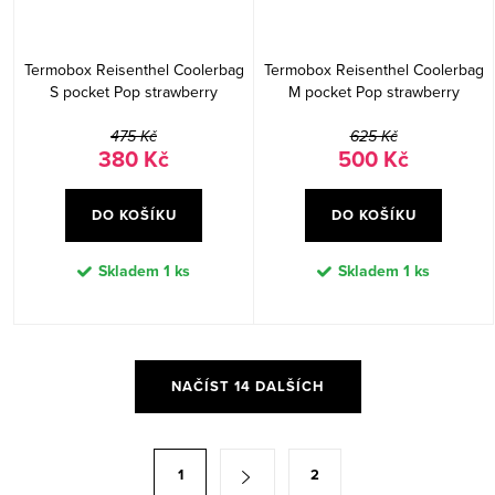
Termobox Reisenthel Coolerbag
Termobox Reisenthel Coolerbag
S pocket Pop strawberry
M pocket Pop strawberry
475 Kč
625 Kč
380 Kč
500 Kč
DO KOŠÍKU
DO KOŠÍKU
Skladem
1 ks
Skladem
1 ks
O
NAČÍST 14 DALŠÍCH
v
l
á
S
1
2
d
t