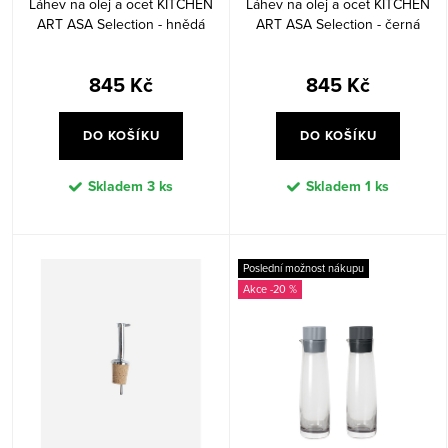
Láhev na olej a ocet KITCHEN
Láhev na olej a ocet KITCHEN
ů
t
ART ASA Selection - hnědá
ART ASA Selection - černá
ů
845 Kč
845 Kč
DO KOŠÍKU
DO KOŠÍKU
Skladem
3 ks
Skladem
1 ks
Poslední možnost nákupu
-20 %