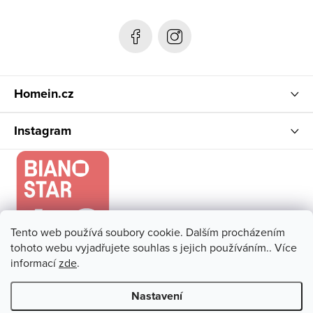
a
s
u
t
í
Homein.cz
Instagram
Tento web používá soubory cookie. Dalším procházením
tohoto webu vyjadřujete souhlas s jejich používáním.. Více
informací
zde
.
Nastavení