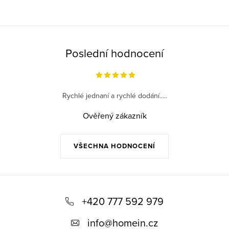
O
v
l
á
Poslední hodnocení
d
a
c
Rychlé jednaní a rychlé dodání.....
í
p
Ověřený zákazník
r
v
VŠECHNA HODNOCENÍ
k
y
v
Z
ý
á
+420 777 592 979
p
p
i
info
@
homein.cz