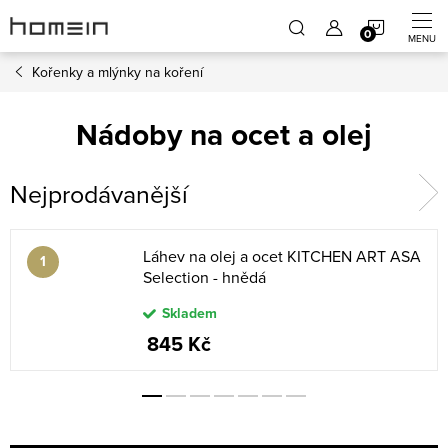
Přejít
NÁKUP
na
obsah
Kořenky a mlýnky na koření
KOŠÍK
Nádoby na ocet a olej
Nejprodávanější
Láhev na olej a ocet KITCHEN ART ASA
Selection - hnědá
Skladem
845 Kč