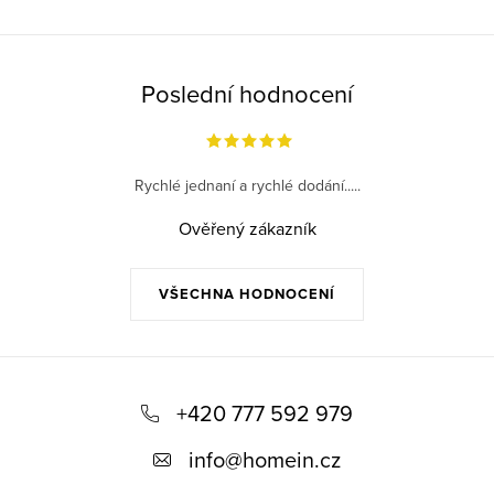
Poslední hodnocení
Rychlé jednaní a rychlé dodání.....
Ověřený zákazník
VŠECHNA HODNOCENÍ
Z
á
+420 777 592 979
p
info
@
homein.cz
a