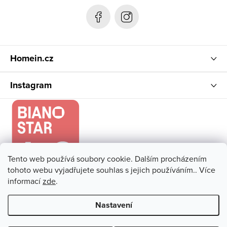
t
í
Homein.cz
Instagram
Tento web používá soubory cookie. Dalším procházením
tohoto webu vyjadřujete souhlas s jejich používáním.. Více
informací
zde
.
Nastavení
Copyright 2026
Homein.cz
. Všechna práva vyhrazena.
Upravit