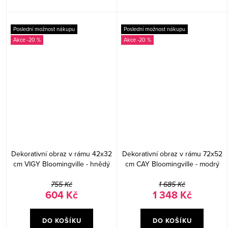
Poslední možnost nákupu
Poslední možnost nákupu
-20 %
-20 %
Dekorativní obraz v rámu 42x32
Dekorativní obraz v rámu 72x52
cm VIGY Bloomingville - hnědý
cm CAY Bloomingville - modrý
755 Kč
1 685 Kč
604 Kč
1 348 Kč
DO KOŠÍKU
DO KOŠÍKU