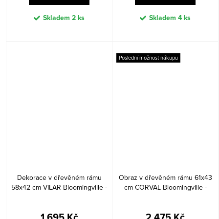
Skladem
2 ks
Skladem
4 ks
Poslední možnost nákupu
Dekorace v dřevěném rámu
Obraz v dřevěném rámu 61x43
58x42 cm VILAR Bloomingville -
cm CORVAL Bloomingville -
přírodní
přírodní
1 695 Kč
2 475 Kč