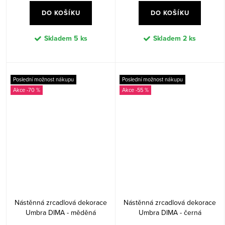
DO KOŠÍKU
DO KOŠÍKU
Skladem
5 ks
Skladem
2 ks
Poslední možnost nákupu
Poslední možnost nákupu
-70 %
-55 %
Nástěnná zrcadlová dekorace
Nástěnná zrcadlová dekorace
Umbra DIMA - měděná
Umbra DIMA - černá