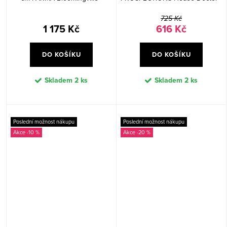
přírodní
černý
725 Kč
1 175 Kč
616 Kč
DO KOŠÍKU
DO KOŠÍKU
Skladem
2 ks
Skladem
2 ks
Poslední možnost nákupu
Poslední možnost nákupu
-10 %
-20 %