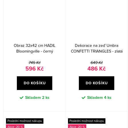
Obraz 32x42 cm HADIL
Dekorace na zeď Umbra
Bloomingville - černý
CONFETTI TRIANGLES - zlatá
745 Kč
649 Kč
596 Kč
486 Kč
DO KOŠÍKU
DO KOŠÍKU
Skladem
2 ks
Skladem
4 ks
Poslední možnost nákupu
Poslední možnost nákupu
-20 %
-20 %