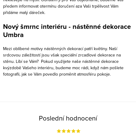
í
předem informovat otermínu doručení aza Vaši trpělivost Vám
přidáme malý dáreček.
p
r
Nový šmrnc interiéru - nástěnné dekorace
v
Umbra
k
y
Mezi oblíbené motivy nástěnných dekorací patří květiny. Naší
v
srdcovou záležitostí jsou však speciální zrcadlové dekorace na
ý
stěnu. Líbí se Vám? Pokud využijete naše nástěnné dekorace
kvýzdobě Vašeho interiéru, budeme moc rádi, když nám pošlete
p
fotografii, jak se Vám povedlo proměnit atmosféru pokoje.
i
s
u
Poslední hodnocení