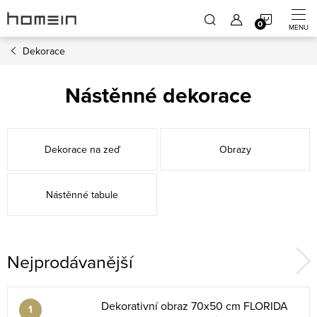
Přejít
NÁKUP
na
obsah
Dekorace
KOŠÍK
Nástěnné dekorace
Dekorace na zeď
Obrazy
Nástěnné tabule
Nejprodávanější
Dekorativní obraz 70x50 cm FLORIDA