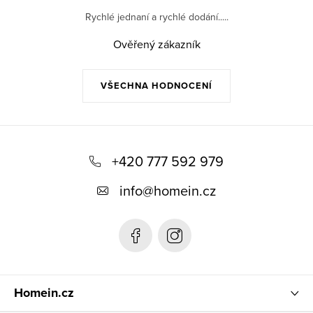
Rychlé jednaní a rychlé dodání.....
Ověřený zákazník
VŠECHNA HODNOCENÍ
Z
á
+420 777 592 979
p
info
@
homein.cz
a
t
í
Homein.cz