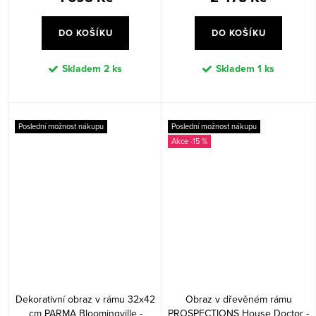
DO KOŠÍKU
DO KOŠÍKU
Skladem
2 ks
Skladem
1 ks
Poslední možnost nákupu
Poslední možnost nákupu
-15 %
Dekorativní obraz v rámu 32x42
Obraz v dřevěném rámu
cm PARMA Bloomingville -
PROSPECTIONS House Doctor -