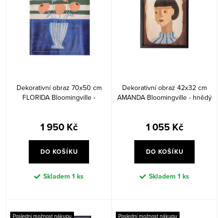
o
r
d
o
u
d
k
u
t
k
Dekorativní obraz 70x50 cm
Dekorativní obraz 42x32 cm
ů
t
FLORIDA Bloomingville -
AMANDA Bloomingville - hnědý
ů
barevný
1 950 Kč
1 055 Kč
DO KOŠÍKU
DO KOŠÍKU
Skladem
1 ks
Skladem
1 ks
Poslední možnost nákupu
Poslední možnost nákupu