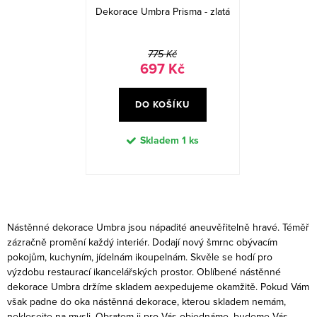
Dekorace Umbra Prisma - zlatá
775 Kč
697 Kč
DO KOŠÍKU
Skladem
1 ks
O
v
Nástěnné dekorace Umbra jsou nápadité aneuvěřitelně hravé. Téměř
l
zázračně promění každý interiér. Dodají nový šmrnc obývacím
á
pokojům, kuchyním, jídelnám ikoupelnám. Skvěle se hodí pro
výzdobu restaurací ikancelářských prostor. Oblíbené nástěnné
d
dekorace Umbra držíme skladem aexpedujeme okamžitě. Pokud Vám
a
však padne do oka nástěnná dekorace, kterou skladem nemám,
c
neklesejte na mysli. Obratem ji pro Vás objednáme, budeme Vás