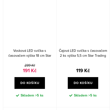
Vosková LED svíčka s
Čajová LED svíčka s časovačem
časovačem výška 18 cm Star
2 ks výška 5,5 cm Star Trading
Trading Flamme Grany - bílá
Flamme - bílá
239 Kč
191 Kč
119 Kč
DO KOŠÍKU
DO KOŠÍKU
Skladem
>5 ks
Skladem
>5 ks