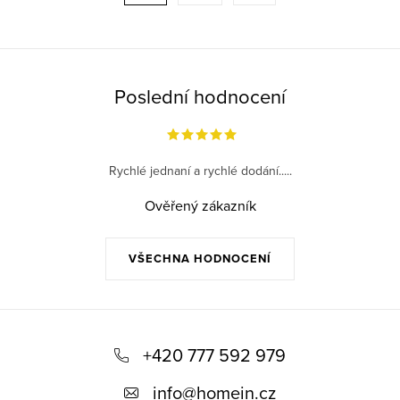
a
r
c
á
í
n
p
k
Poslední hodnocení
r
o
v
v
k
á
Rychlé jednaní a rychlé dodání.....
y
n
v
Ověřený zákazník
í
ý
p
VŠECHNA HODNOCENÍ
i
s
u
Z
á
+420 777 592 979
p
info
@
homein.cz