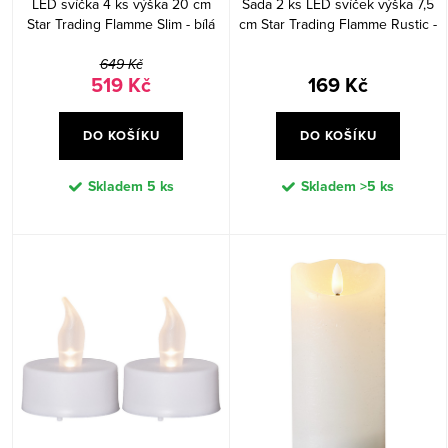
LED svíčka 4 ks výška 20 cm
Sada 2 ks LED svíček výška 7,5
ů
t
Star Trading Flamme Slim - bílá
cm Star Trading Flamme Rustic -
ů
bílá
649 Kč
519 Kč
169 Kč
DO KOŠÍKU
DO KOŠÍKU
Skladem
5 ks
Skladem
>5 ks