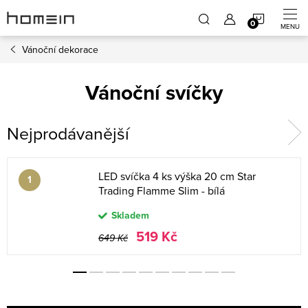
Přejít
NÁKUP
na
obsah
Vánoční dekorace
KOŠÍK
Vánoční svíčky
Nejprodávanější
LED svíčka 4 ks výška 20 cm Star
Trading Flamme Slim - bílá
Skladem
519 Kč
649 Kč