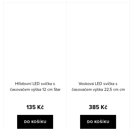
Hřbitovní LED svíčka s
Vosková LED svíčka s
časovačem výška 12 cm Star
časovačem výška 22,5 cm cm
Trading Dove - bílá
Star Trading Flamme Flow - bílá
135 Kč
385 Kč
DO KOŠÍKU
DO KOŠÍKU