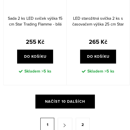
Sada 2 ks LED svíček výška 15
LED starožitná svíčka 2 ks s
cm Star Trading Flamme - bílá
časovačem výška 25 cm Star
Trading Flamme -bílá
255 Kč
265 Kč
DO KOŠÍKU
DO KOŠÍKU
Skladem
>5 ks
Skladem
>5 ks
O
NAČÍST 10 DALŠÍCH
v
l
á
S
1
2
d
t