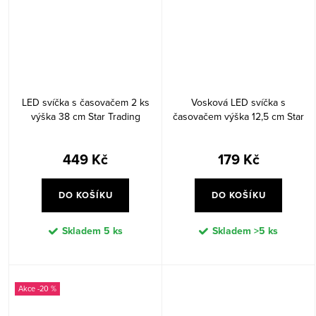
LED svíčka s časovačem 2 ks
Vosková LED svíčka s
výška 38 cm Star Trading
časovačem výška 12,5 cm Star
Flamme Slim - bílá
Trading Flamme Flow - červená
449 Kč
179 Kč
DO KOŠÍKU
DO KOŠÍKU
Skladem
5 ks
Skladem
>5 ks
-20 %