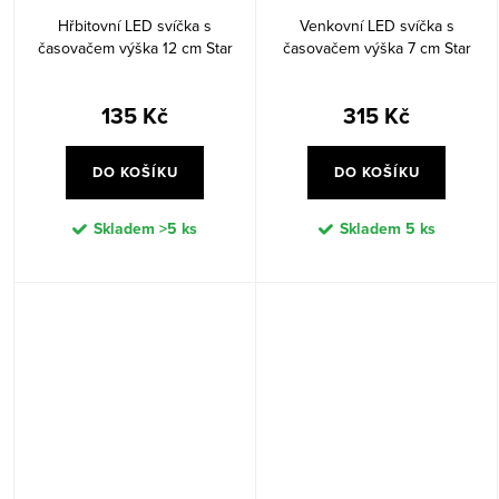
Hřbitovní LED svíčka s
Venkovní LED svíčka s
časovačem výška 12 cm Star
časovačem výška 7 cm Star
Trading Dandelion - bílá
Trading Tourch - černá
135 Kč
315 Kč
DO KOŠÍKU
DO KOŠÍKU
Skladem
>5 ks
Skladem
5 ks