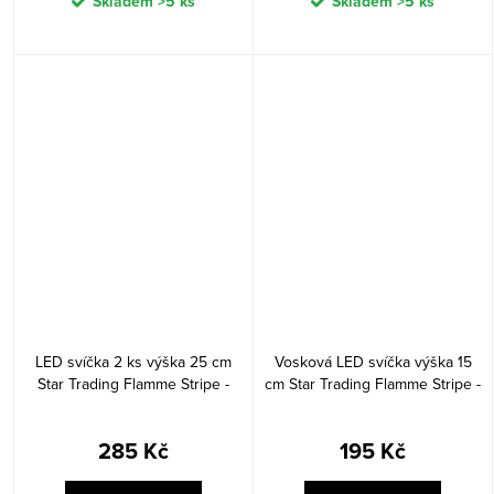
Skladem
>5 ks
Skladem
>5 ks
LED svíčka 2 ks výška 25 cm
Vosková LED svíčka výška 15
Star Trading Flamme Stripe -
cm Star Trading Flamme Stripe -
červené
béžová
285 Kč
195 Kč