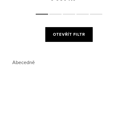
OTEVŘÍT FILTR
Abecedně
a
Novinka