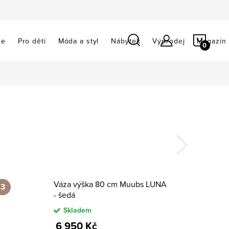
NÁKU
ce
Pro děti
Móda a styl
Nábytek
Výprodej
Magazín
KOŠÍ
Váza výška 80 cm Muubs LUNA
- šedá
Skladem
6 950 Kč