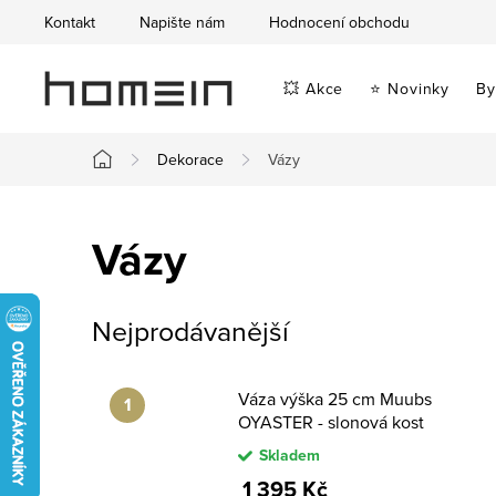
Přejít
Kontakt
Napište nám
Hodnocení obchodu
na
obsah
💥 Akce
⭐ Novinky
By
Dekorace
Vázy
Domů
Vázy
Nejprodávanější
Váza výška 25 cm Muubs
OYASTER - slonová kost
Skladem
1 395 Kč