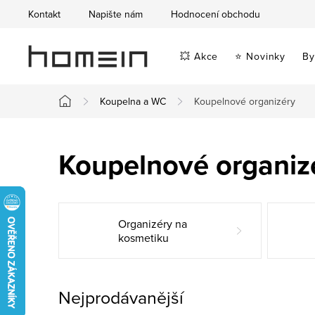
Přejít
Kontakt
Napište nám
Hodnocení obchodu
na
obsah
💥 Akce
⭐ Novinky
By
Koupelna a WC
Koupelnové organizéry
Domů
Koupelnové organiz
Organizéry na
kosmetiku
Nejprodávanější