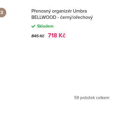
Přenosný organizér Umbra
BELLWOOD - černý/ořechový
Skladem
718 Kč
845 Kč
59
položek celkem
Novinka