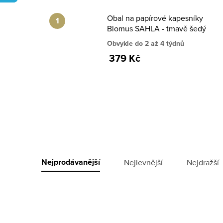
Obal na papírové kapesníky
Blomus SAHLA - tmavě šedý
Obvykle do 2 až 4 týdnů
379 Kč
V
ý
Ř
Nejprodávanější
Nejlevnější
Nejdražší
p
a
i
z