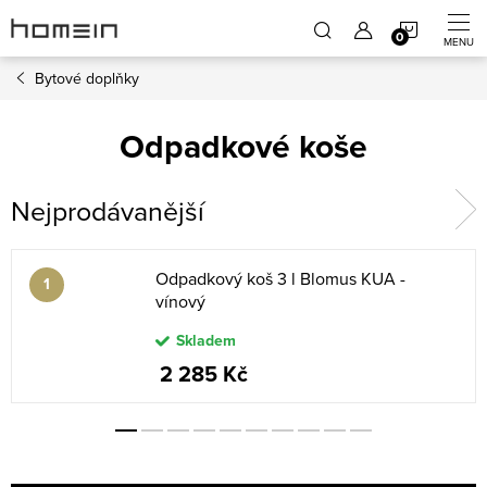
Přejít
NÁKUP
na
obsah
Bytové doplňky
KOŠÍK
Odpadkové koše
Nejprodávanější
Odpadkový koš 3 l Blomus KUA -
vínový
Skladem
2 285 Kč