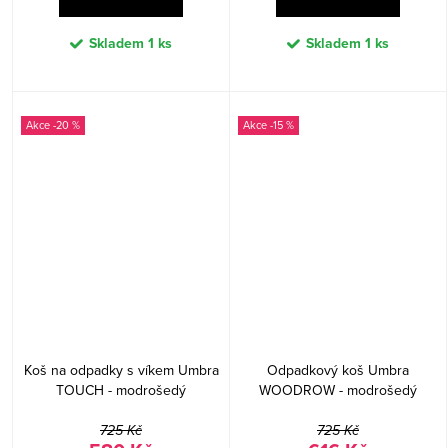
Skladem
1 ks
Skladem
1 ks
-20 %
-15 %
Koš na odpadky s víkem Umbra
Odpadkový koš Umbra
TOUCH - modrošedý
WOODROW - modrošedý
725 Kč
725 Kč