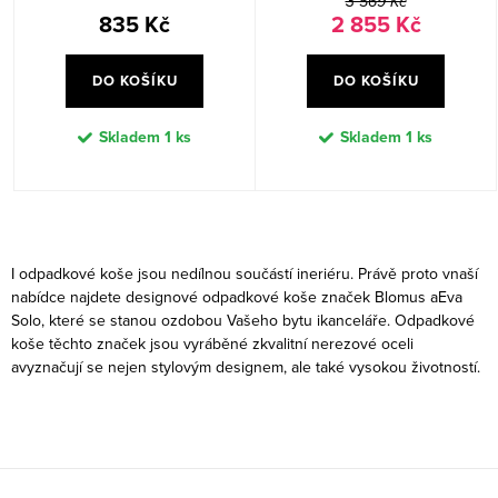
3 569 Kč
835 Kč
2 855 Kč
DO KOŠÍKU
DO KOŠÍKU
Skladem
1 ks
Skladem
1 ks
O
v
I odpadkové koše jsou nedílnou součástí ineriéru. Právě proto vnaší
l
nabídce najdete designové odpadkové koše značek Blomus aEva
á
Solo, které se stanou ozdobou Vašeho bytu ikanceláře. Odpadkové
koše těchto značek jsou vyráběné zkvalitní nerezové oceli
d
avyznačují se nejen stylovým designem, ale také vysokou životností.
a
c
í
p