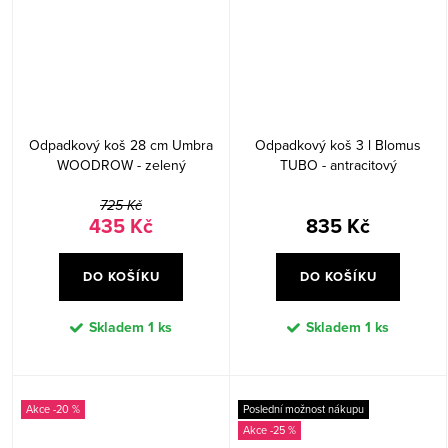
Odpadkový koš 28 cm Umbra
Odpadkový koš 3 l Blomus
WOODROW - zelený
TUBO - antracitový
725 Kč
435 Kč
835 Kč
DO KOŠÍKU
DO KOŠÍKU
Skladem
1 ks
Skladem
1 ks
-20 %
Poslední možnost nákupu
-25 %