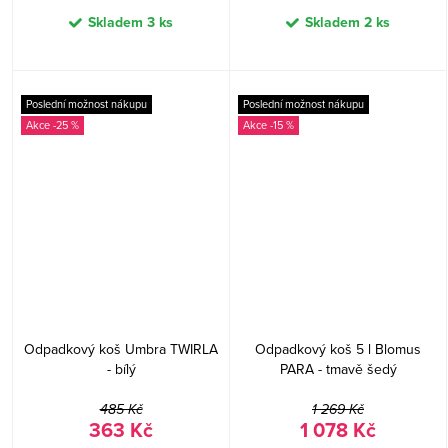
Skladem
3 ks
Skladem
2 ks
Poslední možnost nákupu
Poslední možnost nákupu
-25 %
-15 %
Odpadkový koš Umbra TWIRLA
Odpadkový koš 5 l Blomus
- bílý
PARA - tmavě šedý
485 Kč
1 269 Kč
363 Kč
1 078 Kč