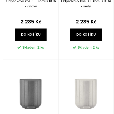
Odpadkový koš 3 l Blomus KUA
Odpadkový koš 3 l Blomus KUA
ů
t
- vínový
- šedý
ů
2 285 Kč
2 285 Kč
DO KOŠÍKU
DO KOŠÍKU
Skladem
2 ks
Skladem
2 ks