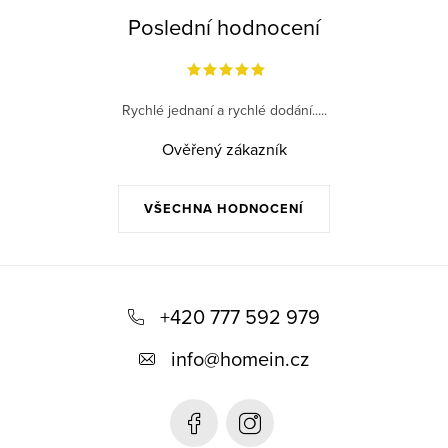
r
Poslední hodnocení
v
k
y
v
Rychlé jednaní a rychlé dodání.....
ý
Ověřený zákazník
p
i
s
VŠECHNA HODNOCENÍ
u
Z
á
+420 777 592 979
p
info
@
homein.cz
a
t
í