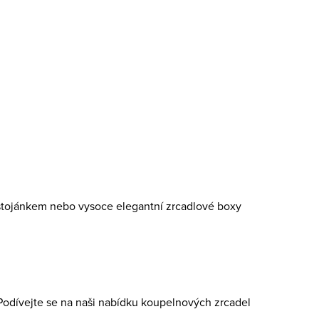
2 235 Kč
DO KOŠÍKU
Skladem
1 ks
stojánkem nebo vysoce elegantní zrcadlové boxy
Podívejte se na naši nabídku koupelnových zrcadel