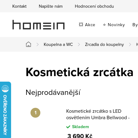
Přejít
Kontakt
Napište nám
Hodnocení obchodu
na
obsah
💥 Akce
⭐ Novinky
By
Koupelna a WC
Zrcadla do koupelny
Domů
Kosmetická zrcátka
Nejprodávanější
Kosmetické zrcátko s LED
osvětlením Umbra Bellwood -
přírodní
Skladem
3 690 Kč