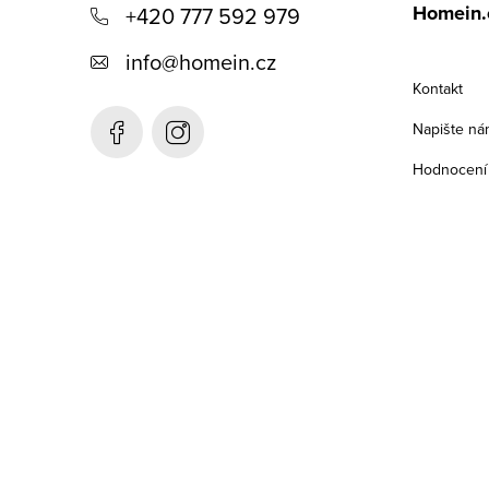
Homein.
+420 777 592 979
p
info
@
homein.cz
a
Kontakt
t
Napište ná
í
Hodnocení