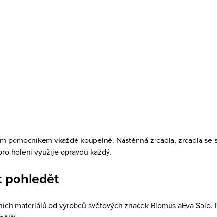
1 119 Kč
2 235 Kč
2 035 Kč
DO KOŠÍKU
DO KOŠÍKU
Skladem
1 ks
Skladem
4 ks
kým pomocníkem vkaždé koupelně. Nástěnná zrcadla, zrcadla se 
ro holení využije opravdu každý.
t pohledět
ních materiálů od výrobců světových značek Blomus aEva Solo. 