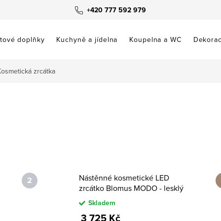
+420 777 592 979
tové doplňky
Kuchyně a jídelna
Koupelna a WC
Dekora
Kosmetická zrcátka
Nástěnné kosmetické LED
zrcátko Blomus MODO - lesklý
nerez
Skladem
3 725 Kč