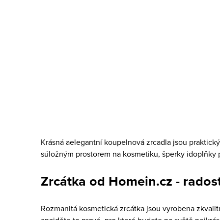
1 219 Kč
DO KOŠÍKU
Skladem
1 ks
O
v
Krásná aelegantní koupelnová zrcadla jsou praktic
l
súložným prostorem na kosmetiku, šperky idoplňky p
á
Zrcátka od Homein.cz - rados
d
a
Rozmanitá kosmetická zrcátka jsou vyrobena zkvalit
c