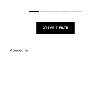
OTEVŘÍT FILTR
Abecedně