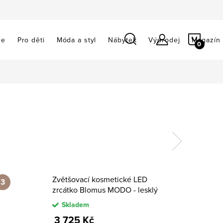
NÁKU
ce
Pro děti
Móda a styl
Nábytek
Výprodej
Magazín
KOŠÍ
Zvětšovací kosmetické LED
zrcátko Blomus MODO - lesklý
nerez
Skladem
3 725 Kč