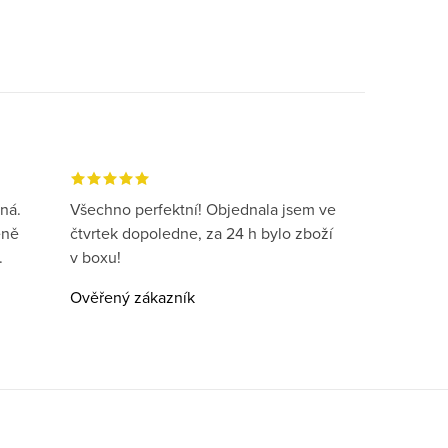
ná.
Všechno perfektní! Objednala jsem ve
eně
čtvrtek dopoledne, za 24 h bylo zboží
.
v boxu!
Ověřený zákazník