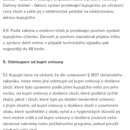
Daňový doklad – fakturu vystaví prodávající kupujícímu po uhrazení
ceny zboží a zašle jej v elektronické podobě na elektronickou
adresu kupujícího.
4.9. Podle zákona o evidenci tržeb je prodávající povinen vystavit
kupujícímu účtenku. Zároveň je povinen zaevidovat přijatou tržbu
u správce daně online; v případě technického výpadku pak
nejpozději do 48 hodin.
5. Odstoupení od kupní smlouvy
5.1. Kupující bere na vědomí, že dle ustanovení § 1837 občanského
zákoníku, nelze mimo jiné odstoupit od kupní smlouvy o dodávce
zboží, které bylo upraveno podle přání kupujícího nebo pro jeho
osobu, od kupní smlouvy o dodávce zboží, které podléhá rychlé
zkáze, jakož i zboží, které bylo po dodání nenávratně smíseno
s jiným zbožím, od kupní smlouvy o dodávce zboží v uzavřeném
obalu, které spotřebitel z obalu vyňal a z hygienických důvodů jej
není možné vrátit a od kupní smlouvy o dodávce zvukové nebo
obrazové nahrávky nebo počítačového programu, pokud porušil
jejich původní obal.