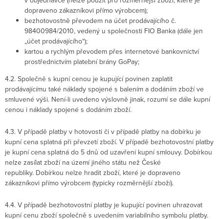
v objednávce (nelze použít pro rozměrnější zboží, které je
dopraveno zákazníkovi přímo výrobcem);
bezhotovostně převodem na účet prodávajícího č.
98400984/2010, vedený u společnosti FIO Banka (dále jen
„účet prodávajícího“);
kartou a rychlým převodem přes internetové bankovnictví
prostřednictvím platební brány GoPay;
4.2. Společně s kupní cenou je kupující povinen zaplatit
prodávajícímu také náklady spojené s balením a dodáním zboží ve
smluvené výši. Není-li uvedeno výslovně jinak, rozumí se dále kupní
cenou i náklady spojené s dodáním zboží.
4.3. V případě platby v hotovosti či v případě platby na dobírku je
kupní cena splatná při převzetí zboží. V případě bezhotovostní platby
je kupní cena splatná do 5 dnů od uzavření kupní smlouvy. Dobírkou
nelze zasílat zboží na území jiného státu než České
republiky. Dobírkou nelze hradit zboží, které je dopraveno
zákazníkovi přímo výrobcem (typicky rozměrnější zboží).
4.4. V případě bezhotovostní platby je kupující povinen uhrazovat
kupní cenu zboží společně s uvedením variabilního symbolu platby.