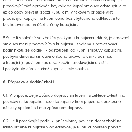
prodávající také oprávněn kdykoliv od kupní smlouvy odstoupit, a to
až do doby převzetí zboží kupujícím. V takovém případě vrátí
prodávající kupujícímu kupní cenu bez zbytečného odkladu, a to
bezhotovostně na účet určený kupujícím.
5.9. Je-li společně se zbožím poskytnut kupujícímu dárek, je darovací
smlouva mezi prodávajícím a kupujícím uzavřena s rozvazovací
podmínkou, že dojde-li k odstoupení od kupní smlouvy kupujícím,
pozbývá darovací smlouva ohledně takového dárku účinnosti
a kupující je povinen spolu se zbožím prodávajícímu vrátit
i poskytnutý dárek s čímž kupující tímto souhlasí.
6. Přeprava a dodání zboží
6.1. V případě, že je způsob dopravy smluven na základě zvláštního
požadavku kupujícího, nese kupující riziko a případné dodatečné
náklady spojené s tímto způsobem dopravy.
6.2. Je-li prodávající podle kupní smlouvy povinen dodat zboží na
místo určené kupujícím v objednávce, je kupující povinen převzít