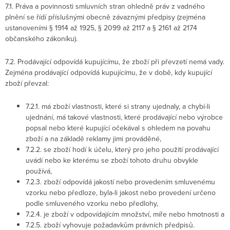
7.1. Práva a povinnosti smluvních stran ohledně práv z vadného
plnění se řídí příslušnými obecně závaznými předpisy (zejména
ustanoveními § 1914 až 1925, § 2099 až 2117 a § 2161 až 2174
občanského zákoníku).
7.2. Prodávající odpovídá kupujícímu, že zboží při převzetí nemá vady.
Zejména prodávající odpovídá kupujícímu, že v době, kdy kupující
zboží převzal:
7.2.1. má zboží vlastnosti, které si strany ujednaly, a chybí-li
ujednání, má takové vlastnosti, které prodávající nebo výrobce
popsal nebo které kupující očekával s ohledem na povahu
zboží a na základě reklamy jimi prováděné,
7.2.2. se zboží hodí k účelu, který pro jeho použití prodávající
uvádí nebo ke kterému se zboží tohoto druhu obvykle
používá,
7.2.3. zboží odpovídá jakostí nebo provedením smluvenému
vzorku nebo předloze, byla-li jakost nebo provedení určeno
podle smluveného vzorku nebo předlohy,
7.2.4. je zboží v odpovídajícím množství, míře nebo hmotnosti a
7.2.5. zboží vyhovuje požadavkům právních předpisů.