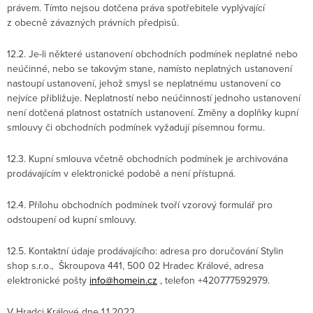
právem. Tímto nejsou dotčena práva spotřebitele vyplývající
z obecně závazných právních předpisů.
12.2. Je-li některé ustanovení obchodních podmínek neplatné nebo
neúčinné, nebo se takovým stane, namísto neplatných ustanovení
nastoupí ustanovení, jehož smysl se neplatnému ustanovení co
nejvíce přibližuje. Neplatností nebo neúčinností jednoho ustanovení
není dotčená platnost ostatních ustanovení. Změny a doplňky kupní
smlouvy či obchodních podmínek vyžadují písemnou formu.
12.3. Kupní smlouva včetně obchodních podmínek je archivována
prodávajícím v elektronické podobě a není přístupná.
12.4. Přílohu obchodních podmínek tvoří vzorový formulář pro
odstoupení od kupní smlouvy.
12.5. Kontaktní údaje prodávajícího: adresa pro doručování Stylin
shop s.r.o., Škroupova 441, 500 02 Hradec Králové, adresa
elektronické pošty
info@homein.cz
, telefon +420777592979.
V Hradci Králové dne 1.1.2022