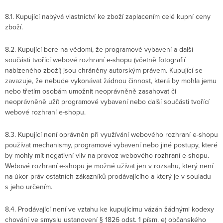
8.1. Kupující nabývá vlastnictví ke zboží zaplacením celé kupní ceny
zboží.
8.2. Kupující bere na vědomí, že programové vybavení a další
součásti tvořící webové rozhraní e-shopu (včetně fotografií
nabízeného zboží) jsou chráněny autorským právem. Kupující se
zavazuje, že nebude vykonávat žádnou činnost, která by mohla jemu
nebo třetím osobám umožnit neoprávněně zasahovat či
neoprávněně užít programové vybavení nebo další součásti tvořící
webové rozhraní e-shopu.
8.3. Kupující není oprávněn při využívání webového rozhraní e-shopu
používat mechanismy, programové vybavení nebo jiné postupy, které
by mohly mít negativní vliv na provoz webového rozhraní e-shopu.
Webové rozhraní e-shopu je možné užívat jen v rozsahu, který není
na úkor práv ostatních zákazníků prodávajícího a který je v souladu
s jeho určením.
8.4. Prodávající není ve vztahu ke kupujícímu vázán žádnými kodexy
chování ve smyslu ustanovení § 1826 odst. 1 písm. e) občanského