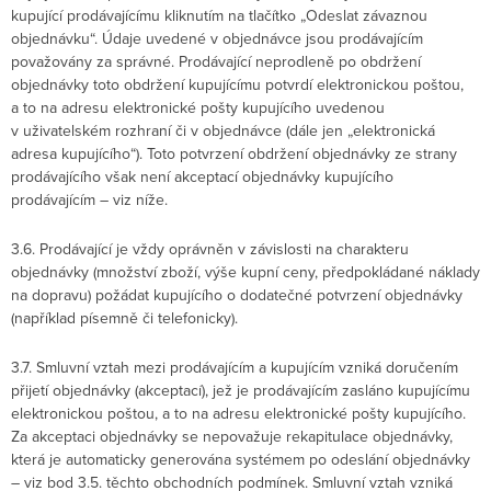
kupující prodávajícímu kliknutím na tlačítko „Odeslat závaznou
objednávku“. Údaje uvedené v objednávce jsou prodávajícím
považovány za správné. Prodávající neprodleně po obdržení
objednávky toto obdržení kupujícímu potvrdí elektronickou poštou,
a to na adresu elektronické pošty kupujícího uvedenou
v uživatelském rozhraní či v objednávce (dále jen „elektronická
adresa kupujícího“). Toto potvrzení obdržení objednávky ze strany
prodávajícího však není akceptací objednávky kupujícího
prodávajícím – viz níže.
3.6. Prodávající je vždy oprávněn v závislosti na charakteru
objednávky (množství zboží, výše kupní ceny, předpokládané náklady
na dopravu) požádat kupujícího o dodatečné potvrzení objednávky
(například písemně či telefonicky).
3.7. Smluvní vztah mezi prodávajícím a kupujícím vzniká doručením
přijetí objednávky (akceptací), jež je prodávajícím zasláno kupujícímu
elektronickou poštou, a to na adresu elektronické pošty kupujícího.
Za akceptaci objednávky se nepovažuje rekapitulace objednávky,
která je automaticky generována systémem po odeslání objednávky
– viz bod 3.5. těchto obchodních podmínek. Smluvní vztah vzniká