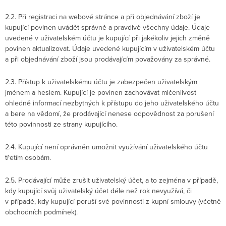
2.2. Při registraci na webové stránce a při objednávání zboží je
kupující povinen uvádět správně a pravdivě všechny údaje. Údaje
uvedené v uživatelském účtu je kupující při jakékoliv jejich změně
povinen aktualizovat. Údaje uvedené kupujícím v uživatelském účtu
a při objednávání zboží jsou prodávajícím považovány za správné.
2.3. Přístup k uživatelskému účtu je zabezpečen uživatelským
jménem a heslem. Kupující je povinen zachovávat mlčenlivost
ohledně informací nezbytných k přístupu do jeho uživatelského účtu
a bere na vědomí, že prodávající nenese odpovědnost za porušení
této povinnosti ze strany kupujícího.
2.4. Kupující není oprávněn umožnit využívání uživatelského účtu
třetím osobám.
2.5. Prodávající může zrušit uživatelský účet, a to zejména v případě,
kdy kupující svůj uživatelský účet déle než rok nevyužívá, či
v případě, kdy kupující poruší své povinnosti z kupní smlouvy (včetně
obchodních podmínek).