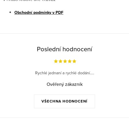
Obchodní podmínky v PDF
Poslední hodnocení
Rychlé jednaní a rychlé dodání.....
Ověřený zákazník
VŠECHNA HODNOCENÍ
Z