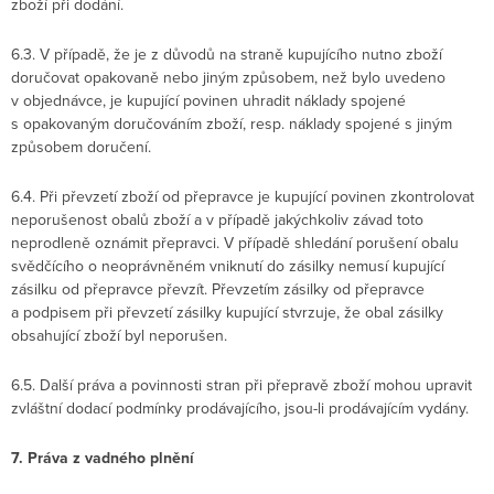
zboží při dodání.
6.3. V případě, že je z důvodů na straně kupujícího nutno zboží
doručovat opakovaně nebo jiným způsobem, než bylo uvedeno
v objednávce, je kupující povinen uhradit náklady spojené
s opakovaným doručováním zboží, resp. náklady spojené s jiným
způsobem doručení.
6.4. Při převzetí zboží od přepravce je kupující povinen zkontrolovat
neporušenost obalů zboží a v případě jakýchkoliv závad toto
neprodleně oznámit přepravci. V případě shledání porušení obalu
svědčícího o neoprávněném vniknutí do zásilky nemusí kupující
zásilku od přepravce převzít. Převzetím zásilky od přepravce
a podpisem při převzetí zásilky kupující stvrzuje, že obal zásilky
obsahující zboží byl neporušen.
6.5. Další práva a povinnosti stran při přepravě zboží mohou upravit
zvláštní dodací podmínky prodávajícího, jsou-li prodávajícím vydány.
7. Práva z vadného plnění