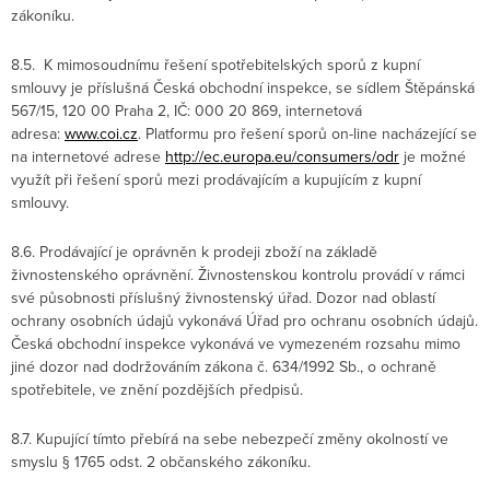
zákoníku.
8.5. K mimosoudnímu řešení spotřebitelských sporů z kupní
smlouvy je příslušná Česká obchodní inspekce, se sídlem Štěpánská
567/15, 120 00 Praha 2, IČ: 000 20 869, internetová
adresa:
www.coi.cz
. Platformu pro řešení sporů on-line nacházející se
na internetové adrese
http://ec.europa.eu/consumers/odr
je možné
využít při řešení sporů mezi prodávajícím a kupujícím z kupní
smlouvy.
8.6. Prodávající je oprávněn k prodeji zboží na základě
živnostenského oprávnění. Živnostenskou kontrolu provádí v rámci
své působnosti příslušný živnostenský úřad. Dozor nad oblastí
ochrany osobních údajů vykonává Úřad pro ochranu osobních údajů.
Česká obchodní inspekce vykonává ve vymezeném rozsahu mimo
jiné dozor nad dodržováním zákona č. 634/1992 Sb., o ochraně
spotřebitele, ve znění pozdějších předpisů.
8.7. Kupující tímto přebírá na sebe nebezpečí změny okolností ve
smyslu § 1765 odst. 2 občanského zákoníku.