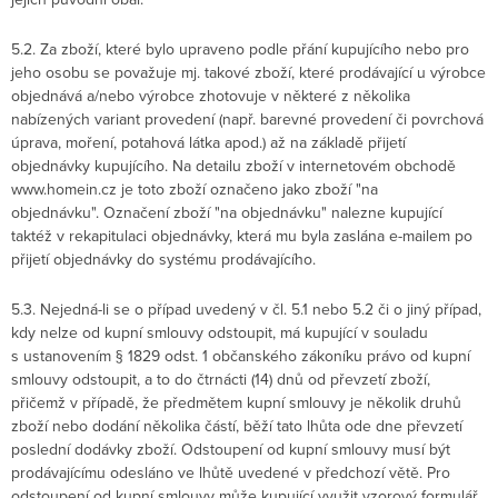
5.2. Za zboží, které bylo upraveno podle přání kupujícího nebo pro
jeho osobu se považuje mj. takové zboží, které prodávající u výrobce
objednává a/nebo výrobce zhotovuje v některé z několika
nabízených variant provedení (např. barevné provedení či povrchová
úprava, moření, potahová látka apod.) až na základě přijetí
objednávky kupujícího. Na detailu zboží v internetovém obchodě
www.homein.cz je toto zboží označeno jako zboží "na
objednávku". Označení zboží "na objednávku" nalezne kupující
taktéž v rekapitulaci objednávky, která mu byla zaslána e-mailem po
přijetí objednávky do systému prodávajícího.
5.3. Nejedná-li se o případ uvedený v čl. 5.1 nebo 5.2 či o jiný případ,
kdy nelze od kupní smlouvy odstoupit, má kupující v souladu
s ustanovením § 1829 odst. 1 občanského zákoníku právo od kupní
smlouvy odstoupit, a to do čtrnácti (14) dnů od převzetí zboží,
přičemž v případě, že předmětem kupní smlouvy je několik druhů
zboží nebo dodání několika částí, běží tato lhůta ode dne převzetí
poslední dodávky zboží. Odstoupení od kupní smlouvy musí být
prodávajícímu odesláno ve lhůtě uvedené v předchozí větě. Pro
odstoupení od kupní smlouvy může kupující využit vzorový formulář