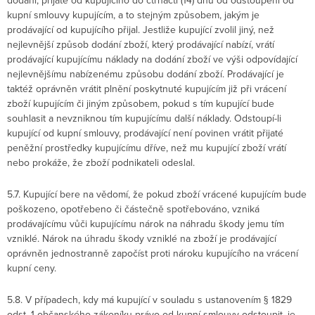
dodání, přijaté od kupujícího do čtrnácti (14) dnů od odstoupení od
kupní smlouvy kupujícím, a to stejným způsobem, jakým je
prodávající od kupujícího přijal. Jestliže kupující zvolil jiný, než
nejlevnější způsob dodání zboží, který prodávající nabízí, vrátí
prodávající kupujícímu náklady na dodání zboží ve výši odpovídající
nejlevnějšímu nabízenému způsobu dodání zboží. Prodávající je
taktéž oprávněn vrátit plnění poskytnuté kupujícím již při vrácení
zboží kupujícím či jiným způsobem, pokud s tím kupující bude
souhlasit a nevzniknou tím kupujícímu další náklady. Odstoupí-li
kupující od kupní smlouvy, prodávající není povinen vrátit přijaté
peněžní prostředky kupujícímu dříve, než mu kupující zboží vrátí
nebo prokáže, že zboží podnikateli odeslal.
5.7. Kupující bere na vědomí, že pokud zboží vrácené kupujícím bude
poškozeno, opotřebeno či částečně spotřebováno, vzniká
prodávajícímu vůči kupujícímu nárok na náhradu škody jemu tím
vzniklé. Nárok na úhradu škody vzniklé na zboží je prodávající
oprávněn jednostranně započíst proti nároku kupujícího na vrácení
kupní ceny.
5.8. V případech, kdy má kupující v souladu s ustanovením § 1829
odst. 1 občanského zákoníku právo od kupní smlouvy odstoupit, je