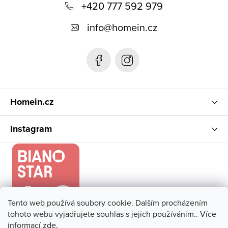
á
+420 777 592 979
p
info
@
homein.cz
a
t
í
Homein.cz
Instagram
Tento web používá soubory cookie. Dalším procházením
tohoto webu vyjadřujete souhlas s jejich používáním.. Více
informací
zde
.