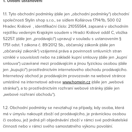
1. Úvodní ustanovení
1.1. Tyto obchodní podmínky (dále jen „obchodní podmínky“) obchodní
společnosti Stylin shop s.r.o., se sídlem Kollárova 1714/1b, 500 02
Hradec Králové , identifikační číslo: 21055564, zapsaná v obchodním
rejstříku vedeným Krajským soudem v Hradci Králové oddíl C, vložka
52257. (dále jen „prodávající“) upravují v souladu s ustanovením §
1751 odst. 1 zákona č. 89/2012 Sb., občanský zákoník (dále jen
„občanský zákoník“) vzájemná práva a povinnosti smluvních stran
vzniklé v souvislosti nebo na základě kupní smlouvy (dále jen „kupní
smlouva“) uzavírané mezi prodávajícím a jinou fyzickou osobou (dále
jen „kupující“) prostřednictvím internetového obchodu prodávajícího.
Internetový obchod je prodávajícím provozován na webové stránce
umístěné na internetové adrese
www.homein.cz
(dále jen „webová
stránka“), a to prostřednictvím rozhraní webové stránky (dále jen
„webové rozhraní obchodu“).
1.2. Obchodní podmínky se nevztahují na případy, kdy osoba, která
má v úmyslu nakoupit zboží od prodávajícího, je právnickou osobou
či osobou, jež jedná při objednávání zboží v rámci své podnikatelské
činnosti nebo v rámci svého samostatného výkonu povolání.