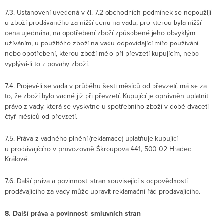
7.3. Ustanovení uvedená v čl. 7.2 obchodních podmínek se nepoužijí
u zboží prodávaného za nižší cenu na vadu, pro kterou byla nižší
cena ujednána, na opotřebení zboží způsobené jeho obvyklým
užíváním, u použitého zboží na vadu odpovídající míře používání
nebo opotřebení, kterou zboží mělo při převzetí kupujícím, nebo
vyplývá-li to z povahy zboží.
7.4. Projeví-li se vada v průběhu šesti měsíců od převzetí, má se za
to, že zboží bylo vadné již při převzetí. Kupující je oprávněn uplatnit
právo z vady, která se vyskytne u spotřebního zboží v době dvaceti
čtyř měsíců od převzetí.
7.5. Práva z vadného plnění (reklamace) uplatňuje kupující
u prodávajícího v provozovně Škroupova 441, 500 02 Hradec
Králové.
7.6. Další práva a povinnosti stran související s odpovědností
prodávajícího za vady může upravit reklamační řád prodávajícího.
8. Další práva a povinnosti smluvních stran