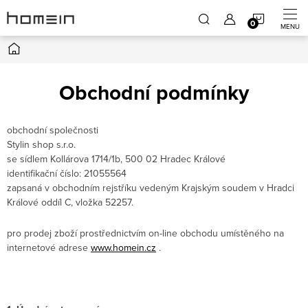
Přejít
NÁKUP
na
obsah
Domů
KOŠÍK
Obchodní podmínky
obchodní společnosti
Stylin shop s.r.o.
se sídlem Kollárova 1714/1b, 500 02 Hradec Králové
identifikační číslo: 21055564
zapsaná v obchodním rejstříku vedeným Krajským soudem v Hradci
Králové oddíl C, vložka 52257.
pro prodej zboží prostřednictvím on-line obchodu umístěného na
internetové adrese
www.homein.cz
.