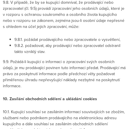
9.8. V případě, že by se kupující domníval, že prodávající nebo
zpracovatel (čl. 9.5) provádí zpracování jeho osobních údajů, které je
v rozporu s ochranou soukromého a osobního života kupujícího
nebo v rozporu se zákonem, zejména jsou-li osobní údaje nepřesné
s ohledem na účel jejich zpracování, může:
9.8.1. požádat prodávajícího nebo zpracovatele o vysvětlení,
9.8.2. požadovat, aby prodávající nebo zpracovatel odstranil
takto vzniklý stav.
9.9. Požádá-li kupující o informaci o zpracování svých osobních
údajů, je mu prodávající povinen tuto informaci předat. Prodávající má
právo za poskytnutí informace podle předchozí věty požadovat
přiměřenou úhradu nepřevyšující náklady nezbytné na poskytnutí
informace.
10. Zasílání obchodních sdělení a ukládání cookies
10.1. Kupující souhlasí se zasíláním informací souvisejících se zbožím,
službami nebo podnikem prodávajícího na elektronickou adresu
kupujícího a dále souhlasí se zasíláním obchodních sdělení