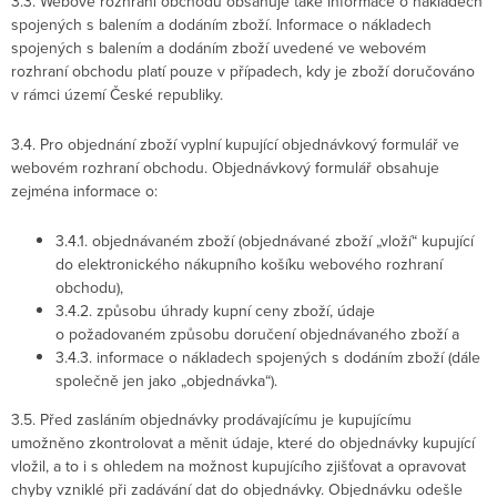
3.3. Webové rozhraní obchodu obsahuje také informace o nákladech
spojených s balením a dodáním zboží. Informace o nákladech
spojených s balením a dodáním zboží uvedené ve webovém
rozhraní obchodu platí pouze v případech, kdy je zboží doručováno
v rámci území České republiky.
3.4. Pro objednání zboží vyplní kupující objednávkový formulář ve
webovém rozhraní obchodu. Objednávkový formulář obsahuje
zejména informace o:
3.4.1. objednávaném zboží (objednávané zboží „vloží“ kupující
do elektronického nákupního košíku webového rozhraní
obchodu),
3.4.2. způsobu úhrady kupní ceny zboží, údaje
o požadovaném způsobu doručení objednávaného zboží a
3.4.3. informace o nákladech spojených s dodáním zboží (dále
společně jen jako „objednávka“).
3.5. Před zasláním objednávky prodávajícímu je kupujícímu
umožněno zkontrolovat a měnit údaje, které do objednávky kupující
vložil, a to i s ohledem na možnost kupujícího zjišťovat a opravovat
chyby vzniklé při zadávání dat do objednávky. Objednávku odešle