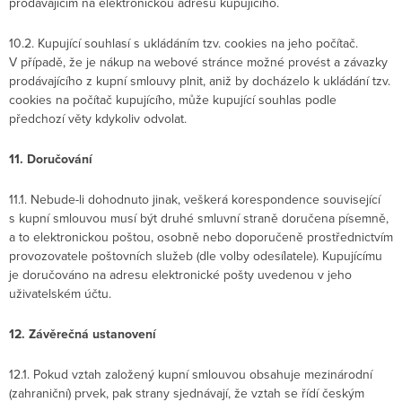
prodávajícím na elektronickou adresu kupujícího.
10.2. Kupující souhlasí s ukládáním tzv. cookies na jeho počítač.
V případě, že je nákup na webové stránce možné provést a závazky
prodávajícího z kupní smlouvy plnit, aniž by docházelo k ukládání tzv.
cookies na počítač kupujícího, může kupující souhlas podle
předchozí věty kdykoliv odvolat.
11. Doručování
11.1. Nebude-li dohodnuto jinak, veškerá korespondence související
s kupní smlouvou musí být druhé smluvní straně doručena písemně,
a to elektronickou poštou, osobně nebo doporučeně prostřednictvím
provozovatele poštovních služeb (dle volby odesílatele). Kupujícímu
je doručováno na adresu elektronické pošty uvedenou v jeho
uživatelském účtu.
12. Závěrečná ustanovení
12.1. Pokud vztah založený kupní smlouvou obsahuje mezinárodní
(zahraniční) prvek, pak strany sjednávají, že vztah se řídí českým