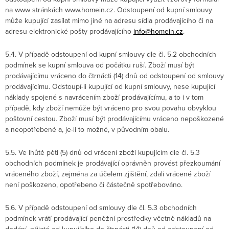
na www stránkách www.homein.cz. Odstoupení od kupní smlouvy
může kupující zasílat mimo jiné na adresu sídla prodávajícího či na
adresu elektronické pošty prodávajícího
info@homein.cz
.
5.4. V případě odstoupení od kupní smlouvy dle čl. 5.2 obchodních
podmínek se kupní smlouva od počátku ruší. Zboží musí být
prodávajícímu vráceno do čtrnácti (14) dnů od odstoupení od smlouvy
prodávajícímu. Odstoupí-li kupující od kupní smlouvy, nese kupující
náklady spojené s navrácením zboží prodávajícímu, a to i v tom
případě, kdy zboží nemůže být vráceno pro svou povahu obvyklou
poštovní cestou. Zboží musí být prodávajícímu vráceno nepoškozené
a neopotřebené a, je-li to možné, v původním obalu.
5.5. Ve lhůtě pěti (5) dnů od vrácení zboží kupujícím dle čl. 5.3
obchodních podmínek je prodávající oprávněn provést přezkoumání
vráceného zboží, zejména za účelem zjištění, zdali vrácené zboží
není poškozeno, opotřebeno či částečně spotřebováno.
5.6. V případě odstoupení od smlouvy dle čl. 5.3 obchodních
podmínek vrátí prodávající peněžní prostředky včetně nákladů na