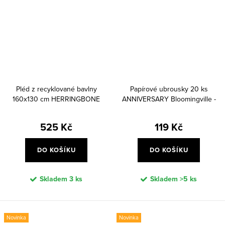
Pléd z recyklované bavlny
Papírové ubrousky 20 ks
160x130 cm HERRINGBONE
ANNIVERSARY Bloomingville -
Bloomingville - modrý
barevné
525 Kč
119 Kč
DO KOŠÍKU
DO KOŠÍKU
Skladem
3 ks
Skladem
>5 ks
Novinka
Novinka