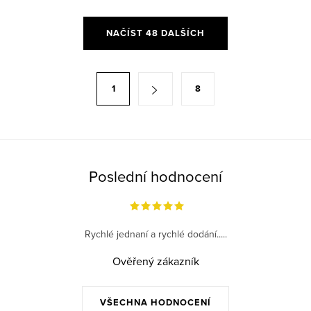
O
NAČÍST 48 DALŠÍCH
v
l
á
S
1
8
d
t
a
r
c
á
í
n
p
k
Poslední hodnocení
r
o
v
v
k
á
Rychlé jednaní a rychlé dodání.....
y
n
v
Ověřený zákazník
í
ý
p
VŠECHNA HODNOCENÍ