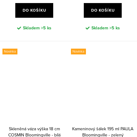
DO KOŠÍKU
DO KOŠÍKU
Skladem
>5 ks
Skladem
>5 ks
Novinka
Novinka
Skleněná váza výška 18 cm
Kameninový šálek 195 ml PAULA
COSMIN Bloomingville - bílá
Bloomingville - zelený