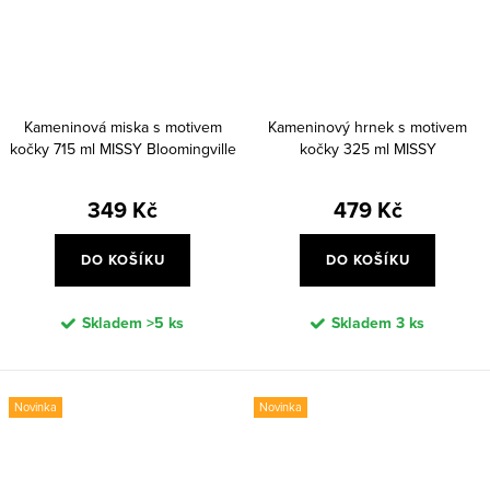
Kameninová miska s motivem
Kameninový hrnek s motivem
kočky 715 ml MISSY Bloomingville
kočky 325 ml MISSY
- hnědá
Bloomingville - hnědý
349 Kč
479 Kč
DO KOŠÍKU
DO KOŠÍKU
Skladem
>5 ks
Skladem
3 ks
Novinka
Novinka