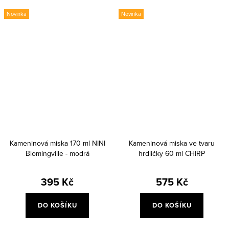
Novinka
Novinka
Kameninová miska 170 ml NINI
Kameninová miska ve tvaru
Blomingville - modrá
hrdličky 60 ml CHIRP
Bloomingville - zelená
395 Kč
575 Kč
DO KOŠÍKU
DO KOŠÍKU