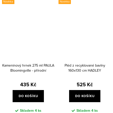
Novinka
Novinka
Kameninový hrnek 275 ml PAULA
Pléd z recyklované bavlny
Bloomingville - přírodní
160x130 cm HADLEY
Bloomingville - barevný
435 Kč
525 Kč
DO KOŠÍKU
DO KOŠÍKU
Skladem
4 ks
Skladem
4 ks