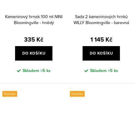
Kameninový hrnek 100 ml NINI
Sada 2 kameninových hrnků
Bloomingville - hnědý
WILLY Bloomingville - barevná
335 Kč
1 145 Kč
DO KOŠÍKU
DO KOŠÍKU
Skladem
>5 ks
Skladem
>5 ks
Novinka
Novinka