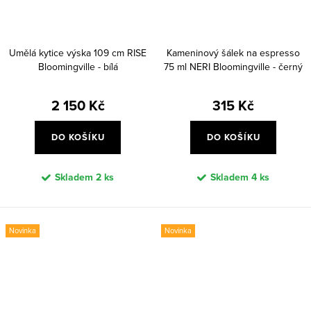
Umělá kytice výska 109 cm RISE
Kameninový šálek na espresso
Bloomingville - bílá
75 ml NERI Bloomingville - černý
2 150 Kč
315 Kč
DO KOŠÍKU
DO KOŠÍKU
Skladem
2 ks
Skladem
4 ks
Novinka
Novinka