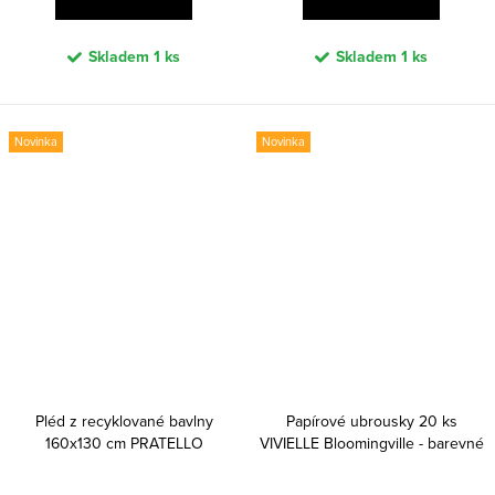
Skladem
1 ks
Skladem
1 ks
Novinka
Novinka
Pléd z recyklované bavlny
Papírové ubrousky 20 ks
160x130 cm PRATELLO
VIVIELLE Bloomingville - barevné
Bloomingville - žlutý