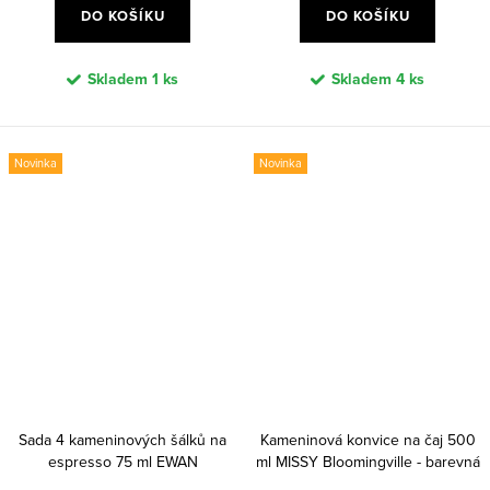
DO KOŠÍKU
DO KOŠÍKU
Skladem
1 ks
Skladem
4 ks
Novinka
Novinka
Sada 4 kameninových šálků na
Kameninová konvice na čaj 500
espresso 75 ml EWAN
ml MISSY Bloomingville - barevná
Bloomingville - barevná