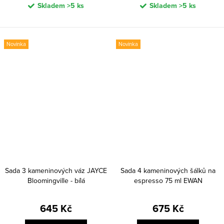
Skladem
>5 ks
Skladem
>5 ks
Novinka
Novinka
Sada 3 kameninových váz JAYCE
Sada 4 kameninových šálků na
Bloomingville - bílá
espresso 75 ml EWAN
Bloomingville - černá
645 Kč
675 Kč