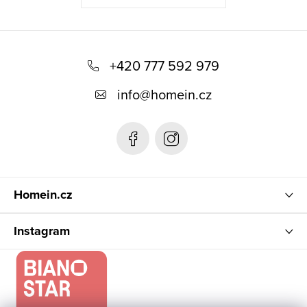
i
s
u
Z
á
+420 777 592 979
p
info
@
homein.cz
a
t
í
Homein.cz
Instagram