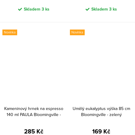
Skladem
3 ks
Skladem
3 ks
Novinka
Novinka
Kameninový hrnek na espresso
Umělý eukalyptus výška 85 cm
140 ml PAULA Bloomingville -
Bloomingville - zelený
oranžový
285 Kč
169 Kč