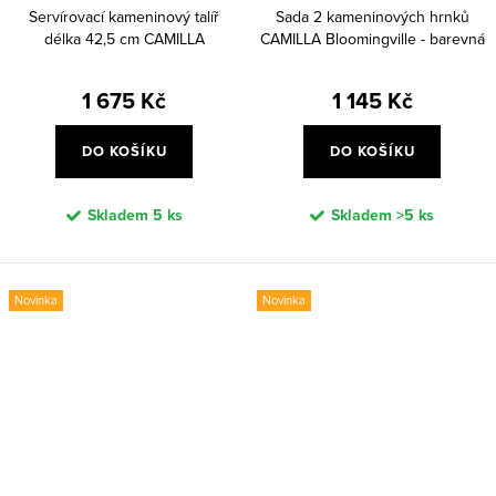
Servírovací kameninový talíř
Sada 2 kameninových hrnků
délka 42,5 cm CAMILLA
CAMILLA Bloomingville - barevná
Bloomigville - barevný
1 675 Kč
1 145 Kč
DO KOŠÍKU
DO KOŠÍKU
Skladem
5 ks
Skladem
>5 ks
Novinka
Novinka