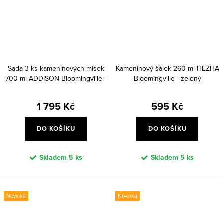
Sada 3 ks kameninových misek
Kameninový šálek 260 ml HEZHA
700 ml ADDISON Bloomingville -
Bloomingville - zelený
barevná
1 795 Kč
595 Kč
DO KOŠÍKU
DO KOŠÍKU
Skladem
5 ks
Skladem
5 ks
Novinka
Novinka