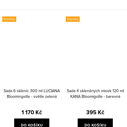
Novinka
Novinka
Sada 6 sklenic 300 ml LUCIANA
Sada 4 skleněných misek 120 ml
Bloomingville - světle zelená
KANA Bloomigville - barevná
1 170 Kč
395 Kč
DO KOŠÍKU
DO KOŠÍKU