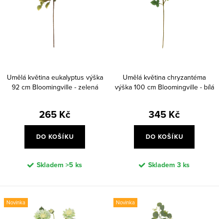
r
s
o
p
d
r
u
o
k
d
t
Umělá květina eukalyptus výška
Umělá květina chryzantéma
u
92 cm Bloomingville - zelená
výška 100 cm Bloomingville - bílá
ů
k
265 Kč
345 Kč
t
ů
DO KOŠÍKU
DO KOŠÍKU
Skladem
>5 ks
Skladem
3 ks
Novinka
Novinka