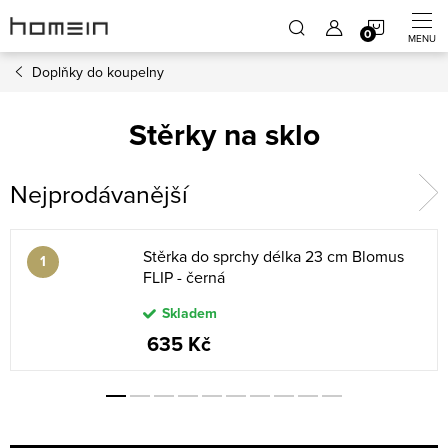
Přejít
NÁKUP
na
obsah
Doplňky do koupelny
KOŠÍK
Stěrky na sklo
Nejprodávanější
Stěrka do sprchy délka 23 cm Blomus
FLIP - černá
Skladem
635 Kč