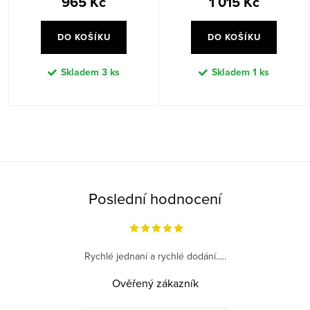
965 Kč
1 015 Kč
DO KOŠÍKU
DO KOŠÍKU
Skladem
3 ks
Skladem
1 ks
O
v
l
á
Poslední hodnocení
d
a
c
Rychlé jednaní a rychlé dodání.....
í
p
Ověřený zákazník
r