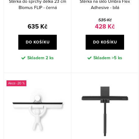
Stěrka do sprchy délka 23 cm
Stěrka na sklo Umbra Flex
ů
t
Blomus FLIP - černá
Adhesive - bílá
ů
535 Kč
635 Kč
428 Kč
DO KOŠÍKU
DO KOŠÍKU
Skladem
2 ks
Skladem
>5 ks
-20 %