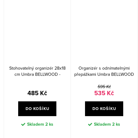
Stohovatelný organizér 28x18
Organizér s odnímatelnými
cm Umbra BELLWOOD -
přepážkami Umbra BELLWOOD
bílý/přírodní
- bílý/přírodní
595 Kč
485 Kč
535 Kč
DO KOŠÍKU
DO KOŠÍKU
Skladem
2 ks
Skladem
2 ks