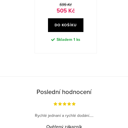
595 Kč
505 Kč
DO KOŠÍKU
Skladem
1 ks
O
v
l
á
Poslední hodnocení
d
a
c
Rychlé jednaní a rychlé dodání.....
í
p
Ověřený zákazník