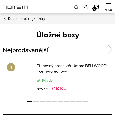
Přejít
NÁKUP
na
obsah
Koupelnové organizéry
KOŠÍK
Úložné boxy
Nejprodávanější
Přenosný organizér Umbra BELLWOOD
- černý/ořechový
Skladem
718 Kč
845 Kč