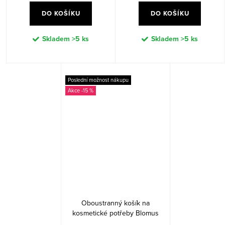
DO KOŠÍKU
DO KOŠÍKU
Skladem
>5 ks
Skladem
>5 ks
Poslední možnost nákupu
-15 %
Oboustranný košík na
kosmetické potřeby Blomus
ARA, malý - pískový/šedohnědý