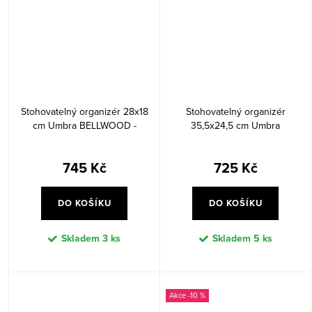
Stohovatelný organizér 28x18
Stohovatelný organizér
cm Umbra BELLWOOD -
35,5x24,5 cm Umbra
černý/ořechový
BELLWOOD - bílý/přírodní
745 Kč
725 Kč
DO KOŠÍKU
DO KOŠÍKU
Skladem
3 ks
Skladem
5 ks
-10 %