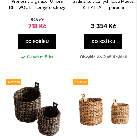
Přenosný organizér Umbra
Sada 3 ks úložných košů Muubs
ů
t
BELLWOOD - černý/ořechový
KEEP IT ALL - přírodní
ů
845 Kč
718 Kč
3 354 Kč
DO KOŠÍKU
DO KOŠÍKU
Skladem
5 ks
Obvykle do 2 až 4 týdnů
Novinka
Novinka