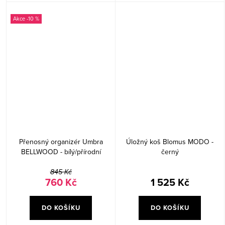
-10 %
Přenosný organizér Umbra
Úložný koš Blomus MODO -
BELLWOOD - bílý/přírodní
černý
845 Kč
760 Kč
1 525 Kč
DO KOŠÍKU
DO KOŠÍKU