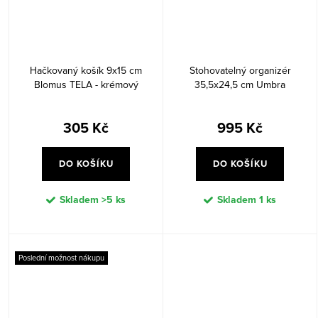
Hačkovaný košík 9x15 cm
Stohovatelný organizér
Blomus TELA - krémový
35,5x24,5 cm Umbra
BELLWOOD - černý/ořechový
305 Kč
995 Kč
DO KOŠÍKU
DO KOŠÍKU
Skladem
>5 ks
Skladem
1 ks
Poslední možnost nákupu