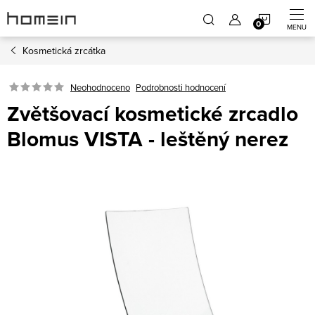
Přejít
NÁKUP
na
obsah
Kosmetická zrcátka
KOŠÍK
Neohodnoceno
Podrobnosti hodnocení
Zvětšovací kosmetické zrcadlo
Blomus VISTA - leštěný nerez