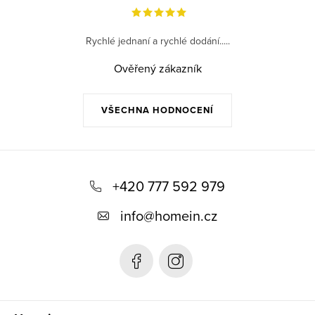
Rychlé jednaní a rychlé dodání.....
Ověřený zákazník
VŠECHNA HODNOCENÍ
Z
á
+420 777 592 979
p
info
@
homein.cz
a
t
í