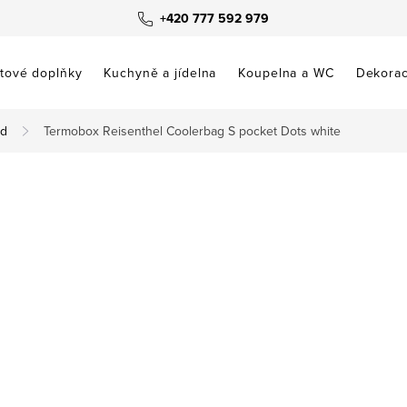
+420 777 592 979
tové doplňky
Kuchyně a jídelna
Koupelna a WC
Dekora
ěd
Termobox Reisenthel Coolerbag S pocket Dots white