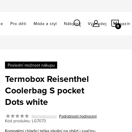
NÁKU
ce
Pro děti
Móda a styl
Nábytek
Výprodej
Magazín
KOŠÍ
Poslední možnost nákupu
Termobox Reisenthel
Coolerbag S pocket
Dots white
Neohodnoceno
Podrobnosti hodnocení
Kód produktu:
LG7073
Kompaktní chladicí taška ideální na oběd i svačinu.