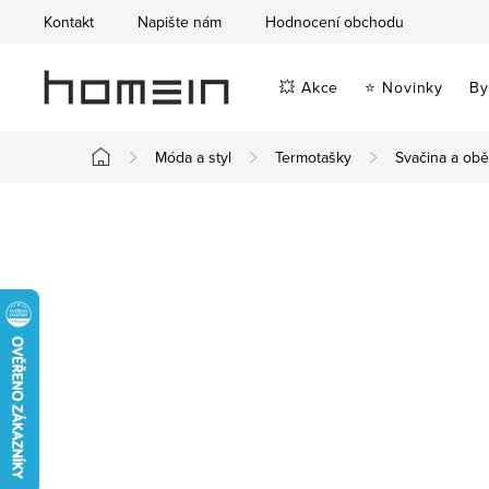
Přejít
Kontakt
Napište nám
Hodnocení obchodu
na
obsah
💥 Akce
⭐ Novinky
By
Móda a styl
Termotašky
Svačina a ob
Domů