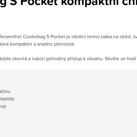
g S Pocket kompaktní chl
 Reisenthel Coolerbag S Pocket je ideální termo taška na oběd, 
stává kompaktní a snadno přenosná.
e otevírá a nabízí pohodlný přístup k obsahu. Skvěle se hodí do
ačinu
 teploty
tup