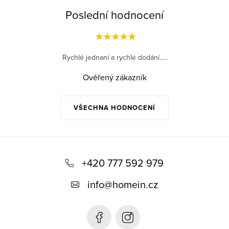
Poslední hodnocení
Rychlé jednaní a rychlé dodání.....
Ověřený zákazník
VŠECHNA HODNOCENÍ
Z
á
+420 777 592 979
p
info
@
homein.cz
a
t