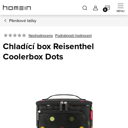
Přejít
NÁKUP
na
obsah
Piknikové tašky
KOŠÍK
Neohodnoceno
Podrobnosti hodnocení
Chladící box Reisenthel
Coolerbox Dots