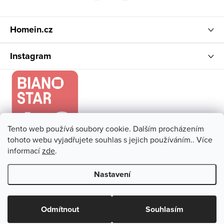
í
Homein.cz
Instagram
Tento web používá soubory cookie. Dalším procházením
tohoto webu vyjadřujete souhlas s jejich používáním.. Více
informací
zde
.
Nastavení
Copyright 2026
Homein.cz
. Všechna práva vyhrazena.
Upravit
nastavení cookies
Odmítnout
Souhlasím
Vytvořil Shoptet