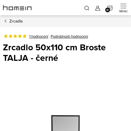
Přejít
NÁKUP
na
obsah
Zrcadla
KOŠÍK
1 hodnocení
Podrobnosti hodnocení
Zrcadlo 50x110 cm Broste
TALJA - černé