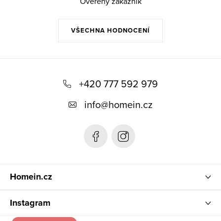
Ověřený zákazník
VŠECHNA HODNOCENÍ
Z
á
+420 777 592 979
p
info
@
homein.cz
a
t
í
Homein.cz
Instagram