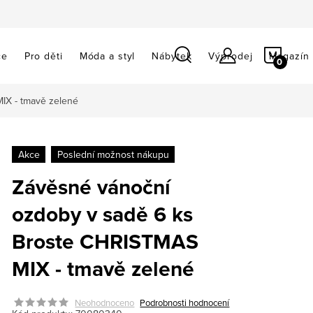
NÁKU
ce
Pro děti
Móda a styl
Nábytek
Výprodej
Magazín
KOŠÍ
IX - tmavě zelené
Akce
Poslední možnost nákupu
Závěsné vánoční
ozdoby v sadě 6 ks
Broste CHRISTMAS
MIX - tmavě zelené
Neohodnoceno
Podrobnosti hodnocení