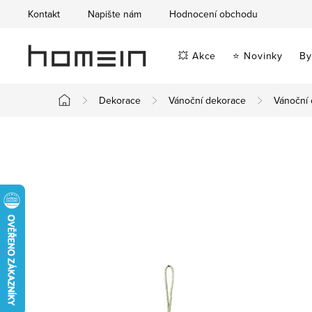
Přejít
Kontakt
Napište nám
Hodnocení obchodu
na
obsah
💥 Akce
⭐ Novinky
By
Dekorace
Vánoční dekorace
Vánoční
Domů