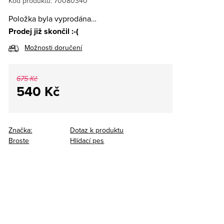
Kód produktu:
70080340
Položka byla vyprodána…
Prodej již skončil :-(
Možnosti doručení
675 Kč
540 Kč
Měrná
cena:
Značka:
Dotaz k produktu
Broste
Hlídací pes