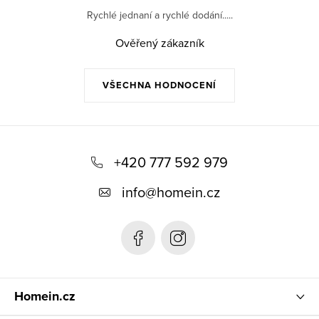
Rychlé jednaní a rychlé dodání.....
Ověřený zákazník
VŠECHNA HODNOCENÍ
Z
á
+420 777 592 979
p
info
@
homein.cz
a
t
í
Homein.cz