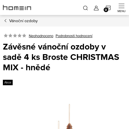
Přejít
NÁKUP
na
obsah
Vánoční ozdoby
KOŠÍK
Neohodnoceno
Podrobnosti hodnocení
Závěsné vánoční ozdoby v
sadě 4 ks Broste CHRISTMAS
MIX - hnědé
Akce