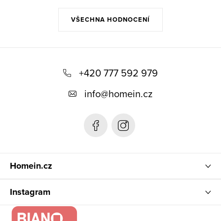
VŠECHNA HODNOCENÍ
Z
á
+420 777 592 979
p
info
@
homein.cz
a
t
í
Homein.cz
Instagram