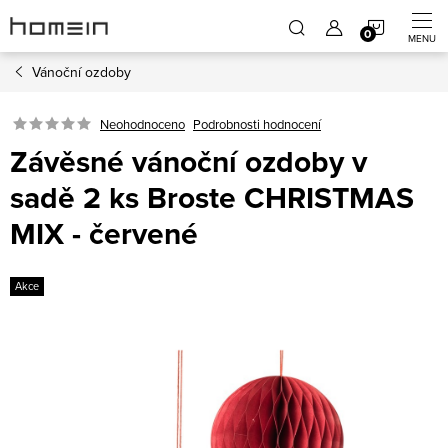
Přejít
NÁKUP
na
obsah
Vánoční ozdoby
KOŠÍK
Neohodnoceno
Podrobnosti hodnocení
Závěsné vánoční ozdoby v
sadě 2 ks Broste CHRISTMAS
MIX - červené
Akce