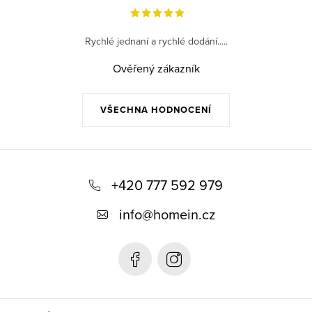
Rychlé jednaní a rychlé dodání.....
Ověřený zákazník
VŠECHNA HODNOCENÍ
Z
á
+420 777 592 979
p
info
@
homein.cz
a
t
í