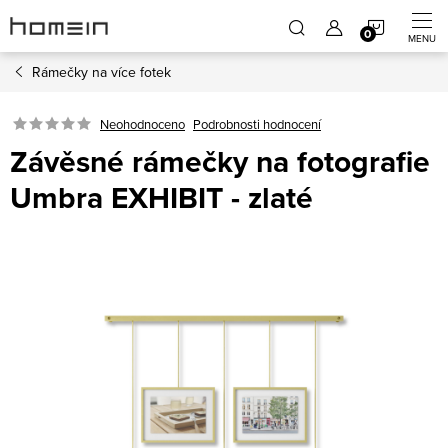
Přejít
NÁKUP
na
obsah
Rámečky na více fotek
KOŠÍK
Neohodnoceno
Podrobnosti hodnocení
Závěsné rámečky na fotografie
Umbra EXHIBIT - zlaté