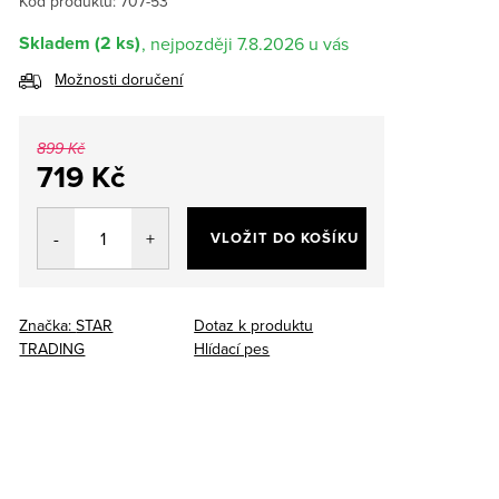
Kód produktu:
707-53
Skladem
(2 ks)
7.8.2026
Možnosti doručení
899 Kč
719 Kč
Měrná
cena:
VLOŽIT DO KOŠÍKU
Značka:
STAR
Dotaz k produktu
TRADING
Hlídací pes