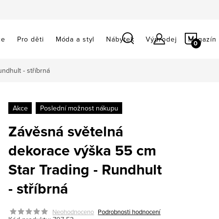
NÁKU
ce
Pro děti
Móda a styl
Nábytek
Výprodej
Magazín
KOŠÍ
ndhult - stříbrná
Akce
Poslední možnost nákupu
Závěsná světelná
dekorace výška 55 cm
Star Trading - Rundhult
- stříbrná
Neohodnoceno
Podrobnosti hodnocení