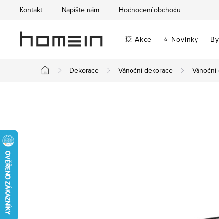
Přejít
Kontakt
Napište nám
Hodnocení obchodu
na
obsah
💥 Akce
⭐ Novinky
By
Dekorace
Vánoční dekorace
Vánoční 
Domů