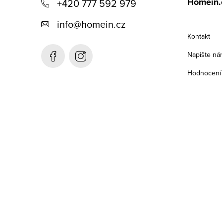
Homein.
+420 777 592 979
p
info
@
homein.cz
a
Kontakt
t
Napište ná
í
Hodnocení