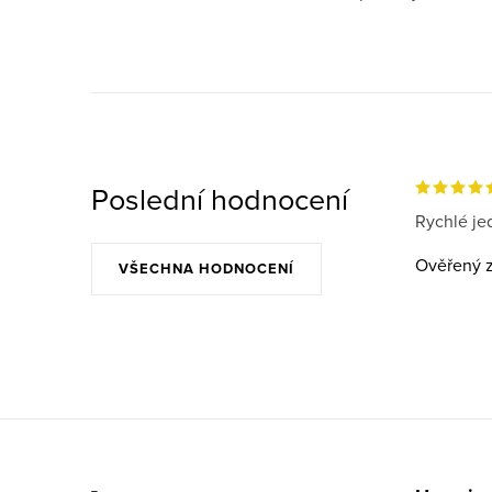
Poslední hodnocení
Rychlé jed
Ověřený z
VŠECHNA HODNOCENÍ
Z
á