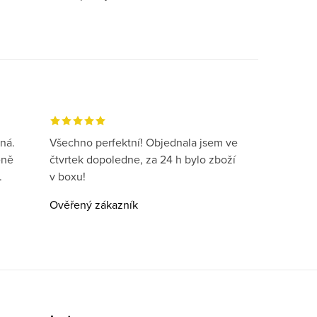
ná.
Všechno perfektní! Objednala jsem ve
eně
čtvrtek dopoledne, za 24 h bylo zboží
.
v boxu!
Ověřený zákazník