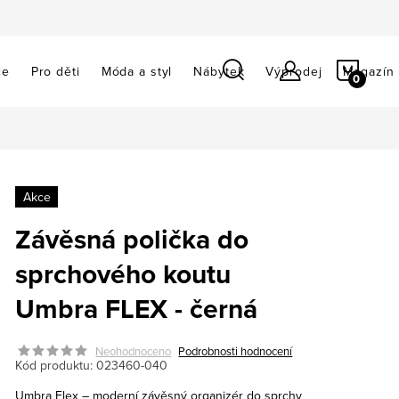
NÁKU
ce
Pro děti
Móda a styl
Nábytek
Výprodej
Magazín
KOŠÍ
Akce
Závěsná polička do
sprchového koutu
Umbra FLEX - černá
Neohodnoceno
Podrobnosti hodnocení
Kód produktu:
023460-040
Umbra Flex – moderní závěsný organizér do sprchy