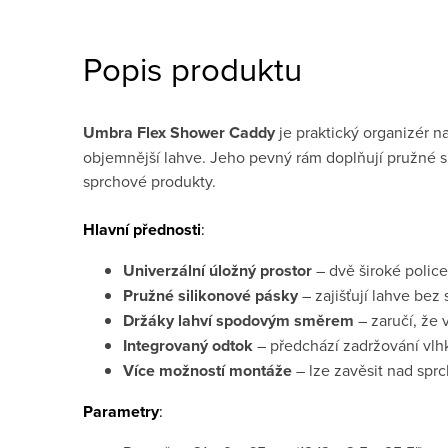
Popis produktu
Umbra Flex Shower Caddy
je praktický organizér n
objemnější lahve. Jeho pevný rám doplňují pružné sil
sprchové produkty.
Hlavní přednosti
:
Univerzální úložný prostor
– dvě široké police
Pružné silikonové pásky
– zajišťují lahve bez 
Držáky lahví spodovým směrem
– zaručí, že 
Integrovaný odtok
– předchází zadržování vlhk
Více možností montáže
– lze zavěsit nad spr
Parametry
: