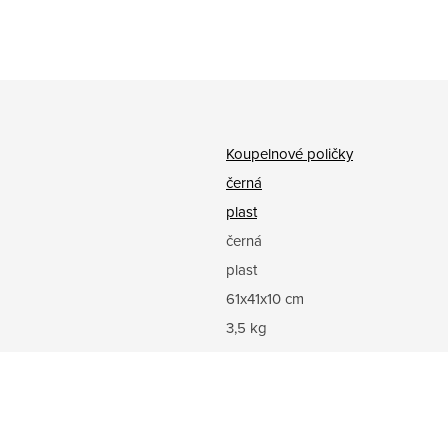
Koupelnové poličky
černá
plast
černá
plast
61x41x10 cm
3,5 kg