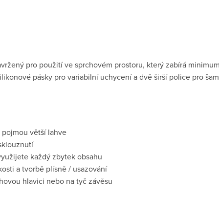
avržený pro použití ve sprchovém prostoru, který zabírá minimum
ikonové pásky pro variabilní uchycení a dvě širší police pro šam
 pojmou větší lahve
sklouznutí
využijete každý zbytek obsahu
osti a tvorbě plísně / usazování
chovou hlavici nebo na tyč závěsu