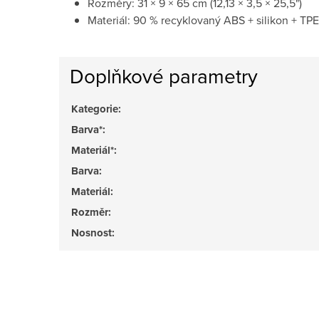
Rozměry: 31 × 9 × 65 cm (12,13 × 3,5 × 25,5")
Materiál: 90 % recyklovaný ABS + silikon + TPE
Doplňkové parametry
Kategorie
:
Barva*
:
Materiál*
:
Barva
:
Materiál
:
Rozměr
:
Nosnost
: