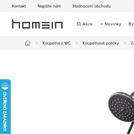
Přejít
Kontakt
Napište nám
Hodnocení obchodu
na
obsah
💥 Akce
⭐ Novinky
By
Koupelna a WC
Koupelnové poličky
Z
Domů