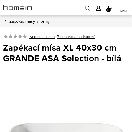
Přejít
NÁKUP
na
obsah
Zapékací mísy a formy
KOŠÍK
Neohodnoceno
Podrobnosti hodnocení
Zapékací mísa XL 40x30 cm
GRANDE ASA Selection - bílá