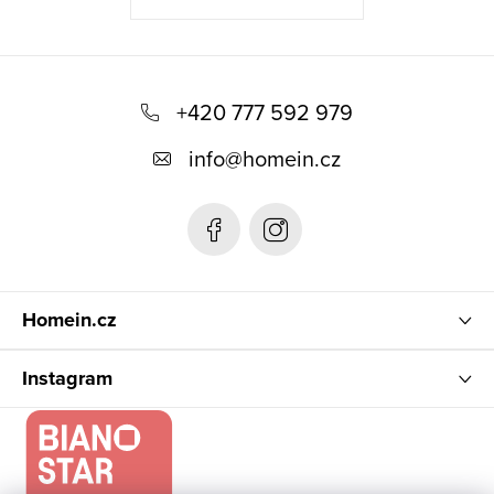
Z
á
+420 777 592 979
p
info
@
homein.cz
a
t
í
Homein.cz
Instagram