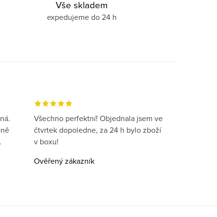
Vše skladem
expedujeme do 24 h
ná.
Všechno perfektní! Objednala jsem ve
eně
čtvrtek dopoledne, za 24 h bylo zboží
.
v boxu!
Ověřený zákazník