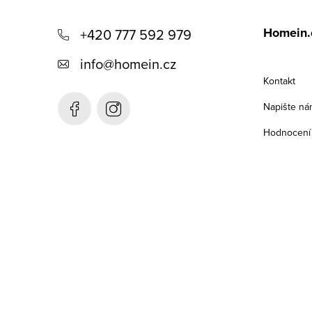
á
Homein.
+420 777 592 979
p
info
@
homein.cz
a
Kontakt
t
Napište ná
í
Hodnocení