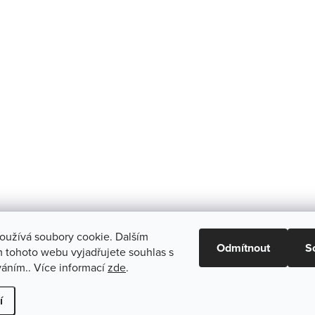
oužívá soubory cookie. Dalším
Odmítnout
S
 tohoto webu vyjadřujete souhlas s
váním.. Více informací
zde
.
vit nastavení cookies
í