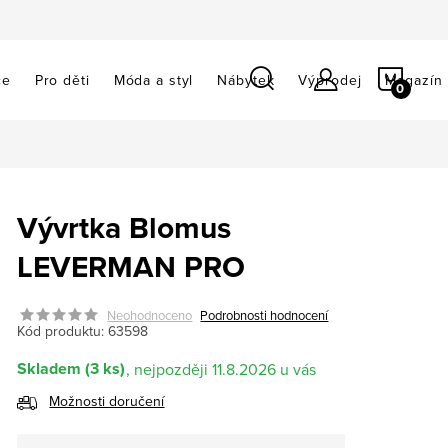
NÁKU
ce
Pro děti
Móda a styl
Nábytek
Výprodej
Magazín
KOŠÍ
Vývrtka Blomus
LEVERMAN PRO
Neohodnoceno
Podrobnosti hodnocení
Kód produktu:
63598
Skladem
(3 ks)
11.8.2026
Možnosti doručení