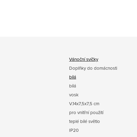
Vánoční svíčky
Doplňky do domácnosti
bílá
bílá
vosk
V.14x7,5x7,5 cm
pro vnitřní použití
teplé bílé světlo
IP20