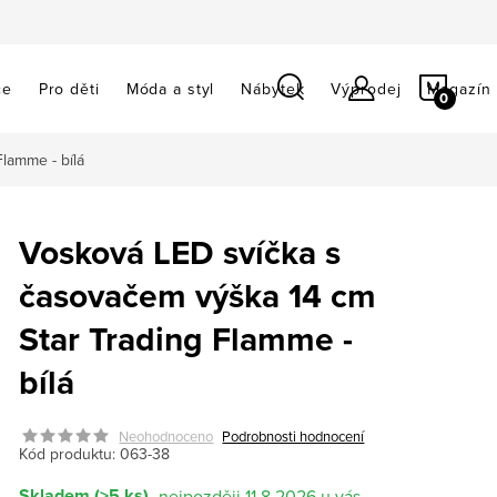
NÁKU
ce
Pro děti
Móda a styl
Nábytek
Výprodej
Magazín
KOŠÍ
lamme - bílá
Vosková LED svíčka s
časovačem výška 14 cm
Star Trading Flamme -
bílá
Neohodnoceno
Podrobnosti hodnocení
Kód produktu:
063-38
Skladem
(>5 ks)
11.8.2026