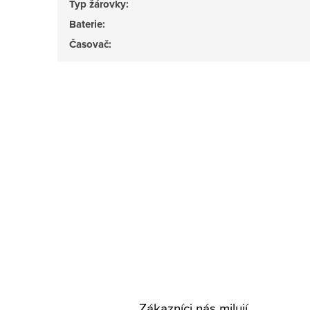
Typ žárovky
:
Baterie
:
Časovač
:
Zákazníci nás milují