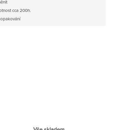
ěnit
votnost cca 200h.
, opakování
Vše skladem