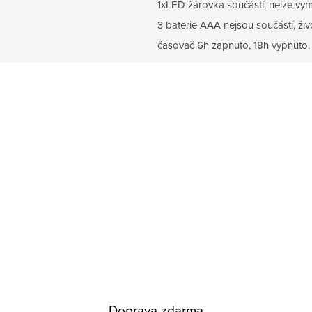
1xLED žárovka součástí, nelze vym
3 baterie AAA nejsou součástí, ži
časovač 6h zapnuto, 18h vypnuto
Doprava zdarma