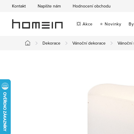
Přejít
Kontakt
Napište nám
Hodnocení obchodu
na
obsah
💥 Akce
⭐ Novinky
By
Dekorace
Vánoční dekorace
Vánoční 
Domů