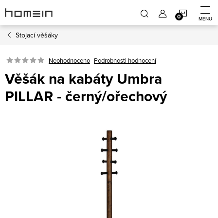
Přejít
NÁKUP
na
obsah
Stojací věšáky
KOŠÍK
Neohodnoceno
Podrobnosti hodnocení
Věšák na kabáty Umbra
PILLAR - černý/ořechový