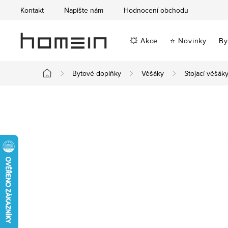
Přejít
Kontakt
Napište nám
Hodnocení obchodu
na
obsah
💥 Akce
⭐ Novinky
By
Bytové doplňky
Věšáky
Stojací věšák
Domů