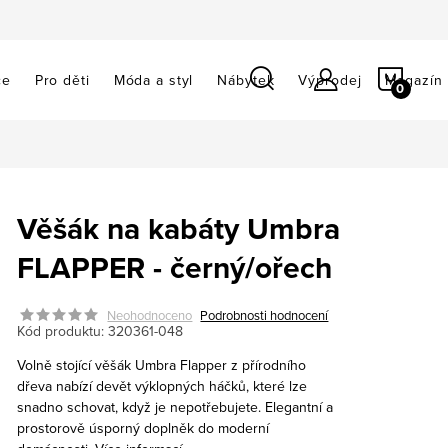
NÁKU
ce
Pro děti
Móda a styl
Nábytek
Výprodej
Magazín
KOŠÍ
Věšák na kabáty Umbra
FLAPPER - černý/ořech
Neohodnoceno
Podrobnosti hodnocení
Kód produktu:
320361-048
Volně stojící věšák Umbra Flapper z přírodního
dřeva nabízí devět výklopných háčků, které lze
snadno schovat, když je nepotřebujete. Elegantní a
prostorově úsporný doplněk do moderní