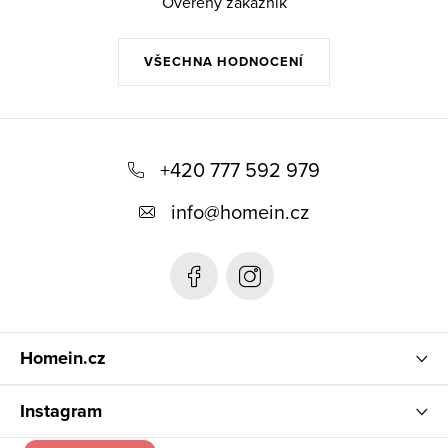
Ověřený zákazník
VŠECHNA HODNOCENÍ
Z
á
+420 777 592 979
p
info
@
homein.cz
a
t
í
Homein.cz
Instagram