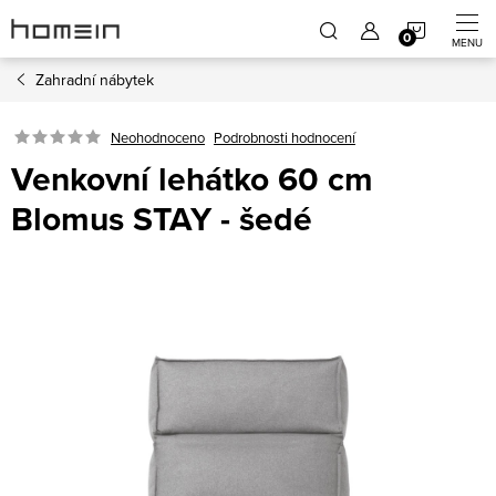
Přejít
NÁKUP
na
obsah
Zahradní nábytek
KOŠÍK
Neohodnoceno
Podrobnosti hodnocení
Venkovní lehátko 60 cm
Blomus STAY - šedé