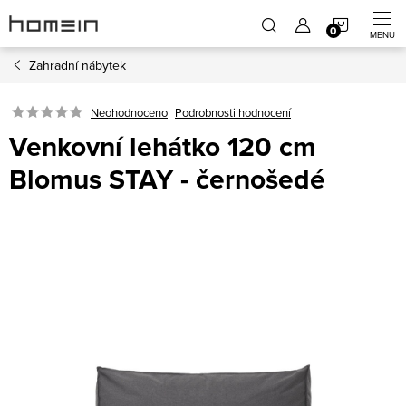
Přejít
NÁKUP
na
obsah
Zahradní nábytek
KOŠÍK
Neohodnoceno
Podrobnosti hodnocení
Venkovní lehátko 120 cm
Blomus STAY - černošedé