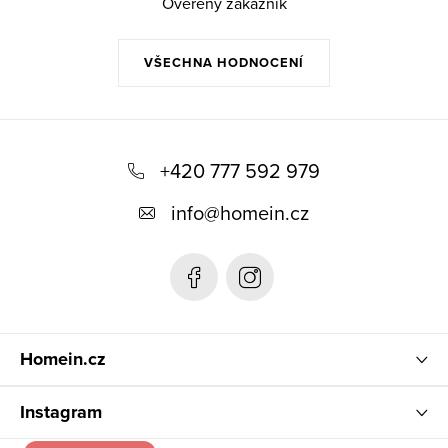
Ověřený zákazník
VŠECHNA HODNOCENÍ
Z
á
+420 777 592 979
p
info
@
homein.cz
a
t
í
Homein.cz
Instagram