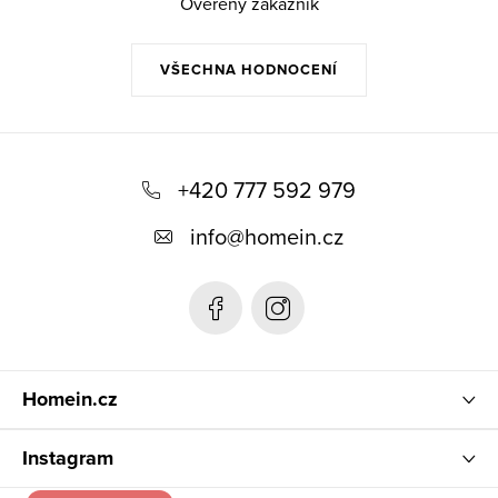
Ověřený zákazník
VŠECHNA HODNOCENÍ
Z
á
+420 777 592 979
p
info
@
homein.cz
a
t
í
Homein.cz
Instagram