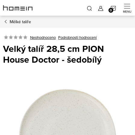
Přejít
NÁKUP
na
obsah
Mělké talíře
KOŠÍK
Neohodnoceno
Podrobnosti hodnocení
Velký talíř 28,5 cm PION
House Doctor - šedobílý