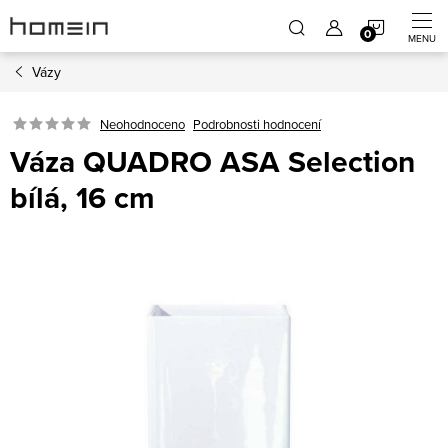
Přejít
NÁKUP
na
obsah
Vázy
KOŠÍK
Neohodnoceno
Podrobnosti hodnocení
Váza QUADRO ASA Selection
bílá, 16 cm