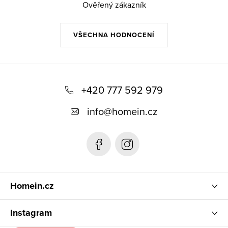
Ověřený zákazník
VŠECHNA HODNOCENÍ
Z
á
+420 777 592 979
p
info
@
homein.cz
a
t
í
Homein.cz
Instagram