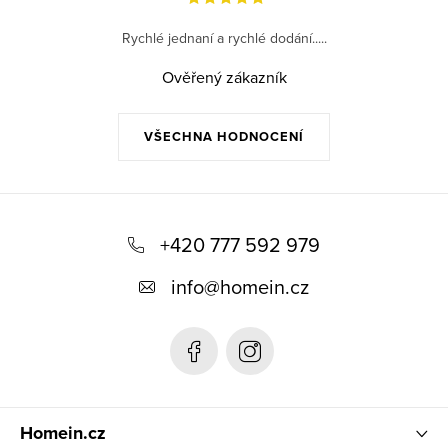
Rychlé jednaní a rychlé dodání.....
Ověřený zákazník
VŠECHNA HODNOCENÍ
Z
á
+420 777 592 979
p
info
@
homein.cz
a
t
í
Homein.cz