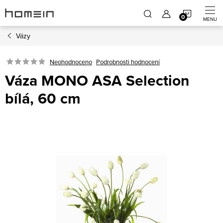
Přejít
NÁKUP
na
obsah
Vázy
KOŠÍK
Neohodnoceno
Podrobnosti hodnocení
Váza MONO ASA Selection
bílá, 60 cm