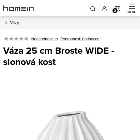
Přejít
NÁKUP
na
obsah
Vázy
KOŠÍK
Neohodnoceno
Podrobnosti hodnocení
Váza 25 cm Broste WIDE -
slonová kost