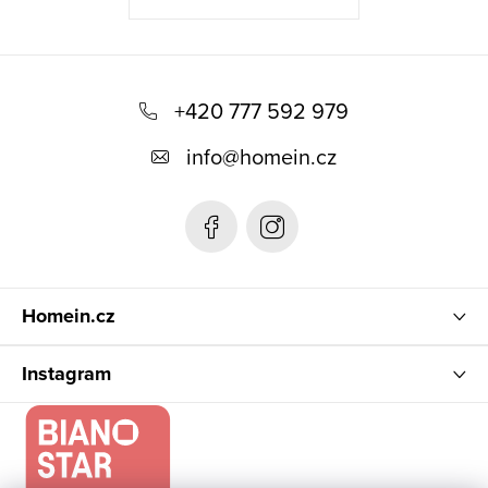
Z
á
+420 777 592 979
p
info
@
homein.cz
a
t
í
Homein.cz
Instagram