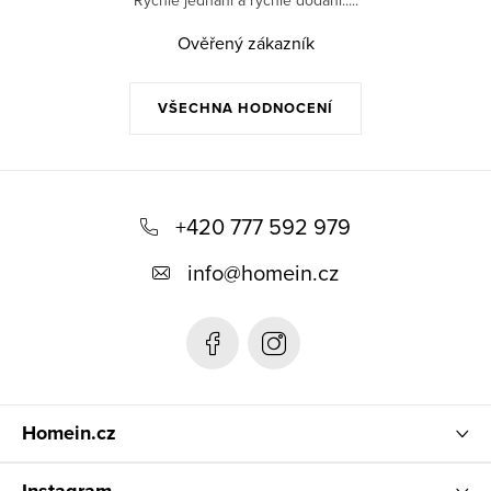
Rychlé jednaní a rychlé dodání.....
Ověřený zákazník
VŠECHNA HODNOCENÍ
Z
á
+420 777 592 979
p
info
@
homein.cz
a
t
í
Homein.cz