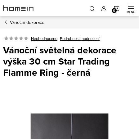
Přejít
NÁKUP
na
obsah
Vánoční dekorace
KOŠÍK
Neohodnoceno
Podrobnosti hodnocení
Vánoční světelná dekorace
výška 30 cm Star Trading
Flamme Ring - černá