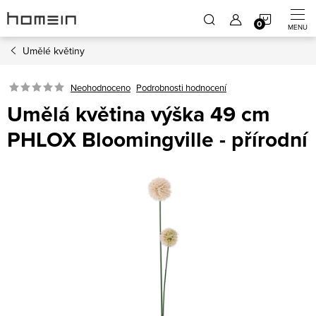
Přejít
NÁKUP
na
obsah
Umělé květiny
KOŠÍK
Neohodnoceno
Podrobnosti hodnocení
Umělá květina výška 49 cm
PHLOX Bloomingville - přírodní