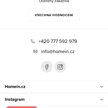
Ověřený zákazník
VŠECHNA HODNOCENÍ
Z
á
+420 777 592 979
p
info
@
homein.cz
a
t
í
Homein.cz
Instagram