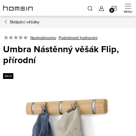
Přejít
NÁKUP
na
obsah
Sklápěcí věšáky
KOŠÍK
Neohodnoceno
Podrobnosti hodnocení
Umbra Nástěnný věšák Flip,
přírodní
Akce