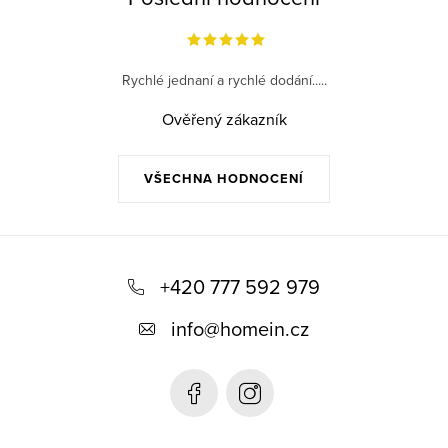
Rychlé jednaní a rychlé dodání.....
Ověřený zákazník
VŠECHNA HODNOCENÍ
Z
á
+420 777 592 979
p
info
@
homein.cz
a
t
í