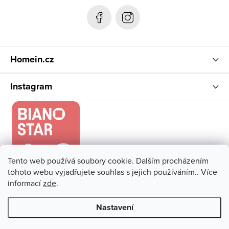
t
í
Homein.cz
Instagram
Tento web používá soubory cookie. Dalším procházením
tohoto webu vyjadřujete souhlas s jejich používáním.. Více
informací
zde
.
Nastavení
Copyright 2026
Homein.cz
. Všechna práva vyhrazena.
Upravit