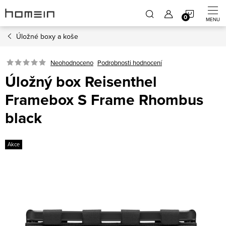
Přejít
NÁKUP
na
obsah
Úložné boxy a koše
KOŠÍK
Neohodnoceno
Podrobnosti hodnocení
Úložný box Reisenthel
Framebox S Frame Rhombus
black
Akce