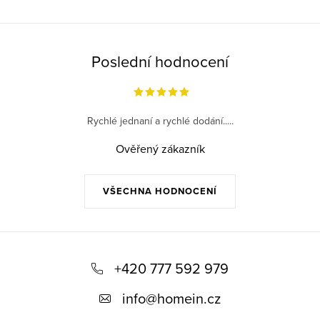
Poslední hodnocení
Rychlé jednaní a rychlé dodání.....
Ověřený zákazník
VŠECHNA HODNOCENÍ
Z
á
+420 777 592 979
p
info
@
homein.cz
a