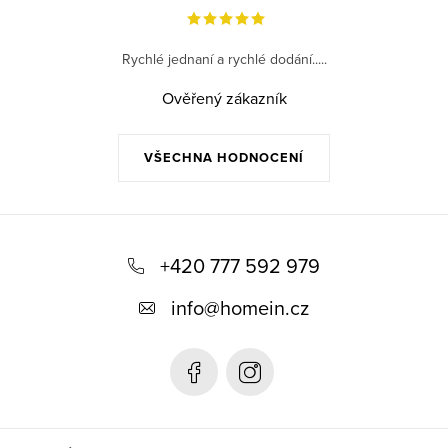
Rychlé jednaní a rychlé dodání.....
Ověřený zákazník
VŠECHNA HODNOCENÍ
Z
á
+420 777 592 979
p
info
@
homein.cz
a
t
í