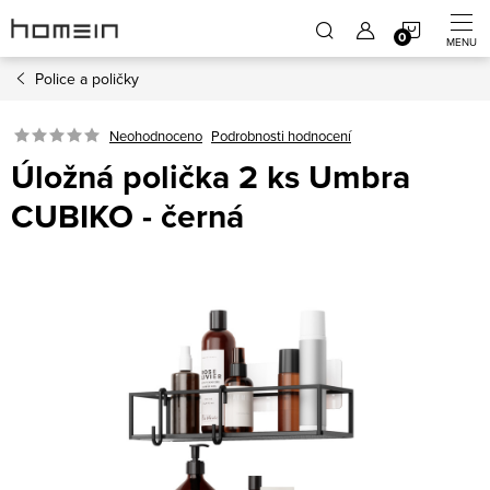
Přejít
NÁKUP
na
obsah
Police a poličky
KOŠÍK
Neohodnoceno
Podrobnosti hodnocení
Úložná polička 2 ks Umbra
CUBIKO - černá