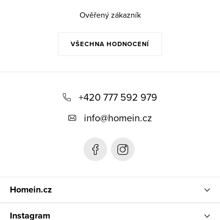
Ověřený zákazník
VŠECHNA HODNOCENÍ
Z
á
+420 777 592 979
p
info
@
homein.cz
a
t
í
Homein.cz
Instagram