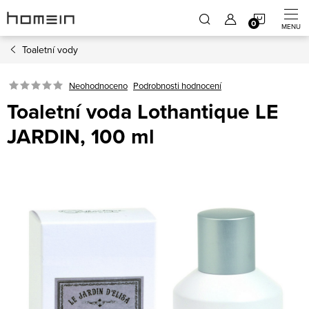
Přejít
NÁKUP
na
obsah
Toaletní vody
KOŠÍK
Neohodnoceno
Podrobnosti hodnocení
Toaletní voda Lothantique LE
JARDIN, 100 ml