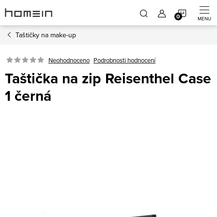
Přejít
NÁKUP
na
obsah
Taštičky na make-up
KOŠÍK
Neohodnoceno
Podrobnosti hodnocení
Taštička na zip Reisenthel Case
1 černá