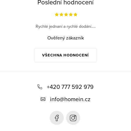
Poslední hodnocení
Rychlé jednaní a rychlé dodání.....
Ověřený zákazník
VŠECHNA HODNOCENÍ
Z
á
+420 777 592 979
p
info
@
homein.cz
a
t
í