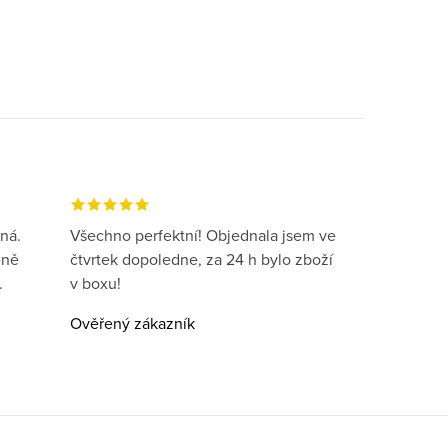
ná.
Všechno perfektní! Objednala jsem ve
eně
čtvrtek dopoledne, za 24 h bylo zboží
.
v boxu!
Ověřený zákazník