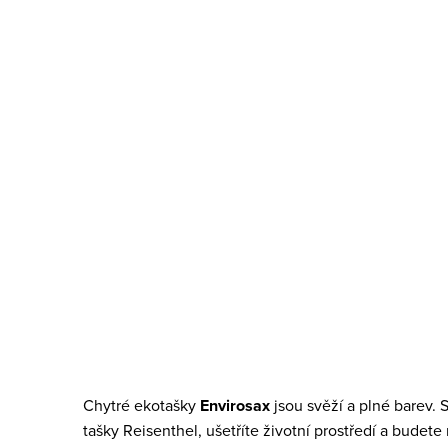
O
v
Chytré ekotašky
Envirosax
jsou svěží a plné barev.
l
tašky Reisenthel, ušetříte životní prostředí a budet