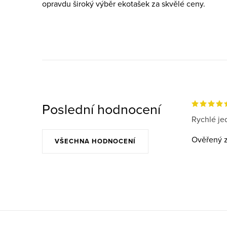
á
opravdu široký výběr ekotašek za skvělé ceny.
d
a
c
í
p
r
Poslední hodnocení
v
Rychlé jed
k
Ověřený z
VŠECHNA HODNOCENÍ
y
v
ý
p
i
Z