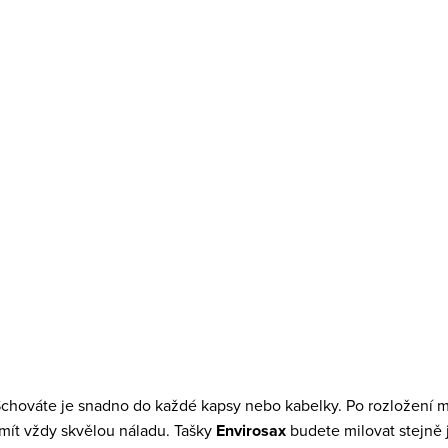
Nákupní taška Envirosax Optimistic 1
198 Kč
DO KOŠÍKU
Skladem
>5 ks
 Schováte je snadno do každé kapsy nebo kabelky. Po rozložení 
e mít vždy skvělou náladu. Tašky
Envirosax
budete milovat stejně 