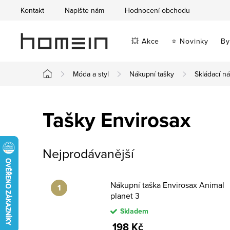
Přejít
Kontakt
Napište nám
Hodnocení obchodu
na
obsah
💥 Akce
⭐ Novinky
By
Móda a styl
Nákupní tašky
Skládací n
Domů
Tašky Envirosax
Nejprodávanější
Nákupní taška Envirosax Animal
planet 3
Skladem
198 Kč