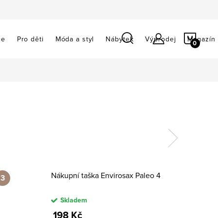
NÁKU
ce
Pro děti
Móda a styl
Nábytek
Výprodej
Magazín
KOŠÍ
Nákupní taška Envirosax Paleo 4
Skladem
198 Kč