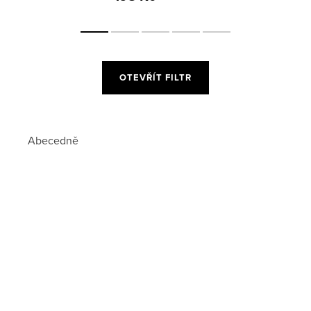
OTEVŘÍT FILTR
Abecedně