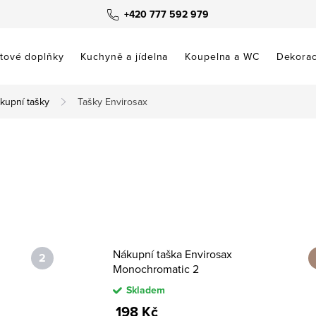
+420 777 592 979
tové doplňky
Kuchyně a jídelna
Koupelna a WC
Dekora
ákupní tašky
Tašky Envirosax
Nákupní taška Envirosax
Monochromatic 2
Skladem
198 Kč