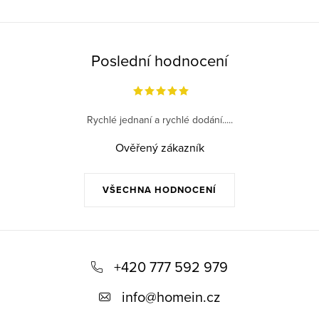
Poslední hodnocení
Rychlé jednaní a rychlé dodání.....
Ověřený zákazník
VŠECHNA HODNOCENÍ
Z
á
+420 777 592 979
p
info
@
homein.cz
a