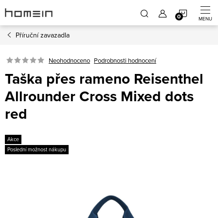
Přejít
NÁKUP
na
obsah
Příruční zavazadla
KOŠÍK
Neohodnoceno
Podrobnosti hodnocení
Taška přes rameno Reisenthel
Allrounder Cross Mixed dots
red
Akce
Poslední možnost nákupu