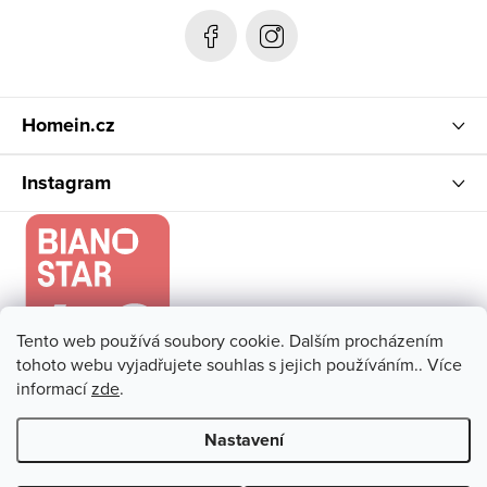
t
í
Homein.cz
Instagram
Tento web používá soubory cookie. Dalším procházením
tohoto webu vyjadřujete souhlas s jejich používáním.. Více
informací
zde
.
Nastavení
Copyright 2026
Homein.cz
. Všechna práva vyhrazena.
Upravit