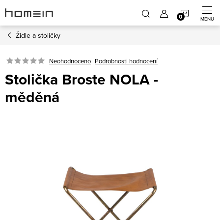
Přejít
NÁKUP
na
obsah
Židle a stoličky
KOŠÍK
Neohodnoceno
Podrobnosti hodnocení
Stolička Broste NOLA -
měděná