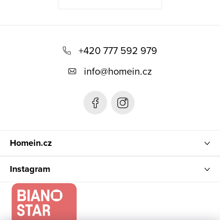
Z
á
+420 777 592 979
p
info
@
homein.cz
a
t
í
Homein.cz
Instagram