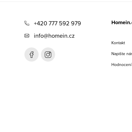
Z
á
Homein.
+420 777 592 979
p
info
@
homein.cz
a
Kontakt
t
Napište ná
í
Hodnocení