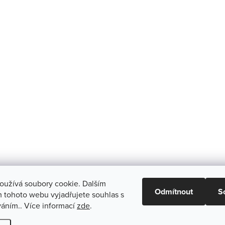
oužívá soubory cookie. Dalším
Odmítnout
S
 tohoto webu vyjadřujete souhlas s
váním.. Více informací
zde
.
vit nastavení cookies