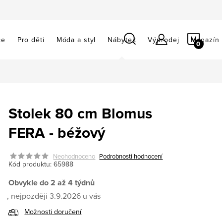
NÁKU
ce
Pro děti
Móda a styl
Nábytek
Výprodej
Magazín
KOŠÍ
Stolek 80 cm Blomus
FERA - béžový
Neohodnoceno
Podrobnosti hodnocení
Kód produktu:
65988
Obvykle do 2 až 4 týdnů
3.9.2026
Možnosti doručení