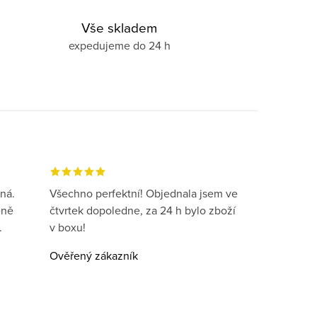
Vše skladem
expedujeme do 24 h
ná.
Všechno perfektní! Objednala jsem ve
eně
čtvrtek dopoledne, za 24 h bylo zboží
.
v boxu!
Ověřený zákazník