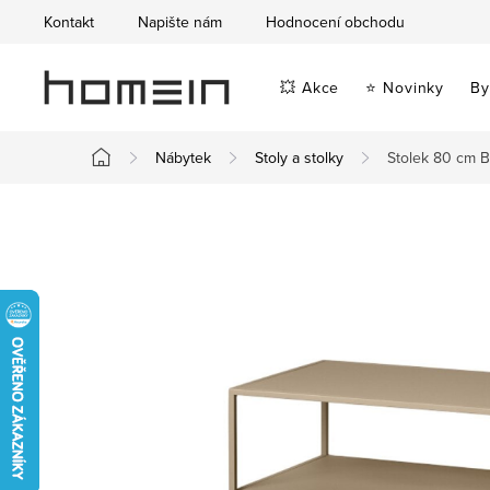
Přejít
Kontakt
Napište nám
Hodnocení obchodu
na
obsah
💥 Akce
⭐ Novinky
By
Nábytek
Stoly a stolky
Stolek 80 cm 
Domů