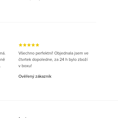
ná.
Všechno perfektní! Objednala jsem ve
eně
čtvrtek dopoledne, za 24 h bylo zboží
.
v boxu!
Ověřený zákazník