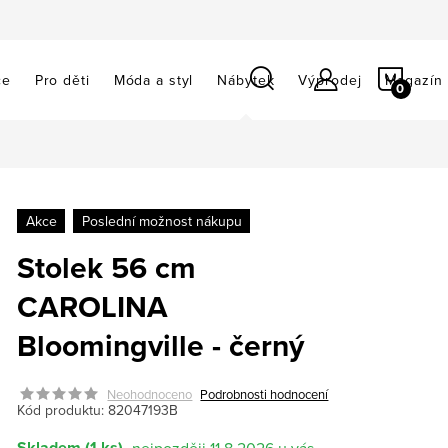
NÁKU
ce
Pro děti
Móda a styl
Nábytek
Výprodej
Magazín
KOŠÍ
Akce
Poslední možnost nákupu
Stolek 56 cm
CAROLINA
Bloomingville - černý
Neohodnoceno
Podrobnosti hodnocení
Kód produktu:
82047193B
Skladem
(1 ks)