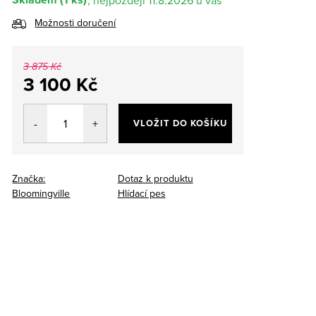
11.8.2026
Možnosti doručení
3 875 Kč
3 100 Kč
Měrná
cena:
VLOŽIT DO KOŠÍKU
Značka:
Dotaz k produktu
Bloomingville
Hlídací pes