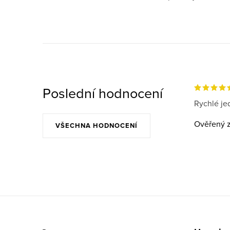
Poslední hodnocení
Rychlé jed
Ověřený z
VŠECHNA HODNOCENÍ
Z
á