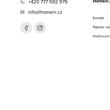
Homein.
+420 777 592 979
p
info
@
homein.cz
a
Kontakt
t
Napište ná
í
Hodnocení