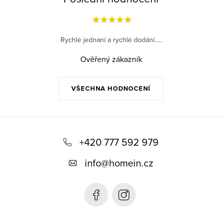
Rychlé jednaní a rychlé dodání.....
Ověřený zákazník
VŠECHNA HODNOCENÍ
Z
á
+420 777 592 979
p
info
@
homein.cz
a
t
í