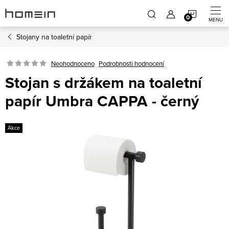
Přejít
NÁKUP
na
obsah
Stojany na toaletní papír
KOŠÍK
Neohodnoceno
Podrobnosti hodnocení
Stojan s držákem na toaletní
papír Umbra CAPPA - černý
Akce