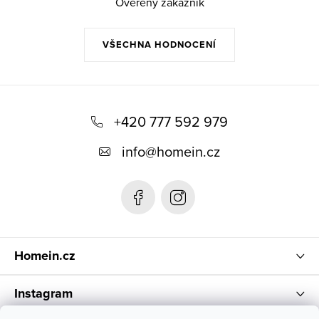
Ověřený zákazník
VŠECHNA HODNOCENÍ
Z
á
+420 777 592 979
p
info
@
homein.cz
a
t
í
Homein.cz
Instagram