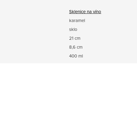
Sklenice na víno
karamel
sklo
21 cm
8,6 cm
400 ml