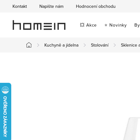
Přejít
Kontakt
Napište nám
Hodnocení obchodu
na
obsah
💥 Akce
⭐ Novinky
By
Kuchyně a jídelna
Stolování
Sklenice 
Domů