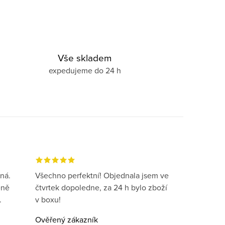
Vše skladem
expedujeme do 24 h
ná.
Všechno perfektní! Objednala jsem ve
eně
čtvrtek dopoledne, za 24 h bylo zboží
.
v boxu!
Ověřený zákazník