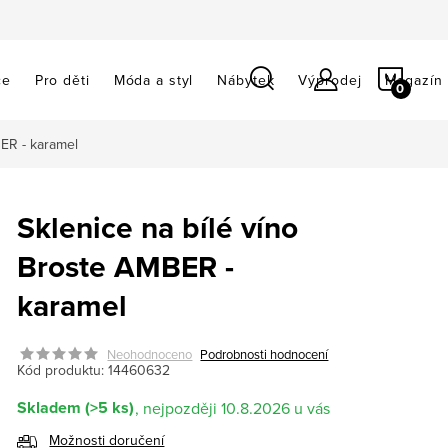
NÁKU
ce
Pro děti
Móda a styl
Nábytek
Výprodej
Magazín
KOŠÍ
BER - karamel
Sklenice na bílé víno
Broste AMBER -
karamel
Neohodnoceno
Podrobnosti hodnocení
Kód produktu:
14460632
Skladem
(>5 ks)
10.8.2026
Možnosti doručení