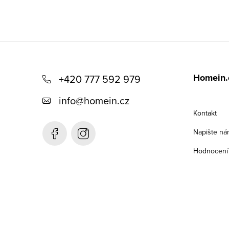
Z
á
Homein.
+420 777 592 979
p
info
@
homein.cz
a
Kontakt
t
Napište ná
í
Hodnocení