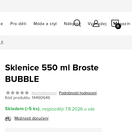
NÁKU
ce
Pro děti
Móda a styl
Nábytek
Výprodej
Magazín
KOŠÍ
LE
Sklenice 550 ml Broste
BUBBLE
Neohodnoceno
Podrobnosti hodnocení
Kód produktu:
14460646
Skladem
(>5 ks)
7.8.2026
Možnosti doručení