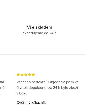
Vše skladem
expedujeme do 24 h
ná.
Všechno perfektní! Objednala jsem ve
eně
čtvrtek dopoledne, za 24 h bylo zboží
.
v boxu!
Ověřený zákazník