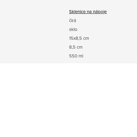
Sklenice na nápoje
čirá
sklo
15x8,5 cm
8,5 cm
550 ml