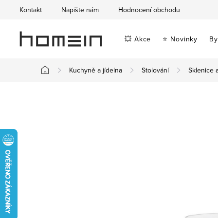
Přejít
Kontakt
Napište nám
Hodnocení obchodu
na
obsah
💥 Akce
⭐ Novinky
By
Kuchyně a jídelna
Stolování
Sklenice 
Domů