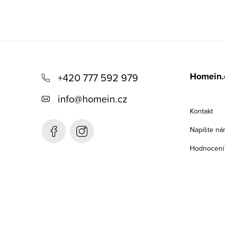
Z
á
Homein.
+420 777 592 979
p
info
@
homein.cz
a
Kontakt
t
Napište ná
í
Hodnocení